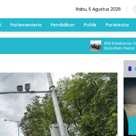
Rabu, 5 Agustus 2026
i
Parlementeria
Pendidikan
Politik
Pariwisata
KKN Kolaborasi Untad 
Ekosistem Pesisir Don