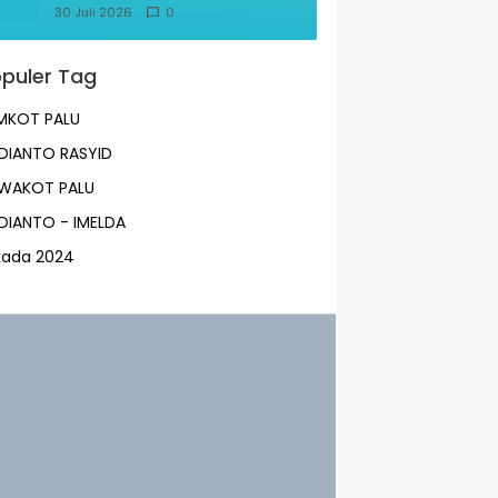
30 Juli 2026
0
puler Tag
MKOT PALU
DIANTO RASYID
LWAKOT PALU
DIANTO - IMELDA
lkada 2024