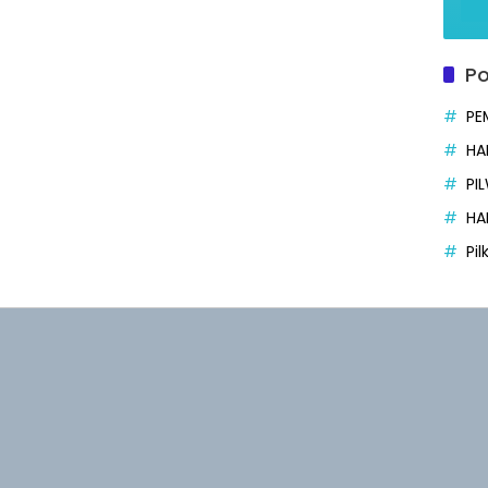
Po
PE
HA
PI
HA
Pi