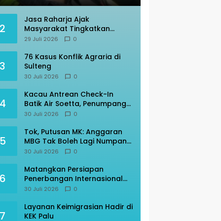
Jasa Raharja Ajak
2
Masyarakat Tingkatkan
Kepatuhan Berlalu Lintas
29 Juli 2026
0
76 Kasus Konflik Agraria di
3
Sulteng
30 Juli 2026
0
Kacau Antrean Check-In
4
Batik Air Soetta, Penumpang
Rute Palu Jadi Korban
30 Juli 2026
0
Tok, Putusan MK: Anggaran
5
MBG Tak Boleh Lagi Numpang
di Pos Pendidikan
30 Juli 2026
0
Matangkan Persiapan
6
Penerbangan Internasional
Perdana, Imigrasi Palu Rakor
30 Juli 2026
0
dengan Gubernur Sulteng
Layanan Keimigrasian Hadir di
7
KEK Palu