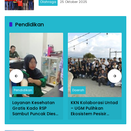
Olahraga
25 Oktober 2025
Pendidikan
Pendidikan
Daerah
Layanan Kesehatan
KKN Kolaborasi Untad
Gratis Kado RSP
– UGM Pulihkan
Sambut Puncak Dies
Ekosistem Pesisir
Natalis ke-45 Untad
Donggala