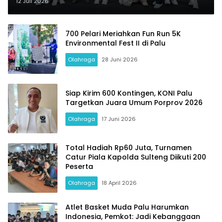
Sehat
12 Juli 2026
700 Pelari Meriahkan Fun Run 5K
Environmental Fest II di Palu
Olahraga
28 Juni 2026
Siap Kirim 600 Kontingen, KONI Palu
Targetkan Juara Umum Porprov 2026
Olahraga
17 Juni 2026
Total Hadiah Rp60 Juta, Turnamen
Catur Piala Kapolda Sulteng Diikuti 200
Peserta
Olahraga
18 April 2026
Atlet Basket Muda Palu Harumkan
Indonesia, Pemkot: Jadi Kebanggaan