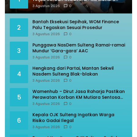
Sentosa II
3 Agustus 2026
0
Bantah Eksekusi Sepihak, WOM Finance
2
Palu Tegaskan Sesuai Prosedur
3 Agustus 2026
0
Punggawa NasDem Sulteng Ramai-ramai
3
Mundur ‘Gara-gara’ AAC
3 Agustus 2026
0
Hengkang dari Partai, Mantan Sekwil
4
Nasdem Sulteng Blak-blakan
3 Agustus 2026
0
Wamenhub – Dirut Jasa Raharja Pastikan
5
Perawatan Korban KM Mutiara Sentosa
Optimal
3 Agustus 2026
0
Kepala OJK Sulteng Ingatkan Warga
6
Risiko Gadai Ilegal
3 Agustus 2026
0