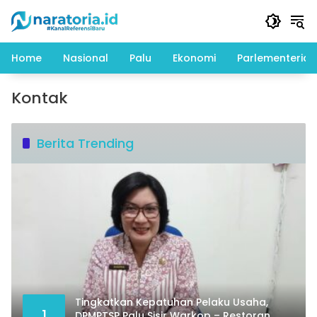
Langsung
ke
konten
Home
Nasional
Palu
Ekonomi
Parlementeria
Kontak
Berita Trending
Tingkatkan Kepatuhan Pelaku Usaha,
1
DPMPTSP Palu Sisir Warkop – Restoran