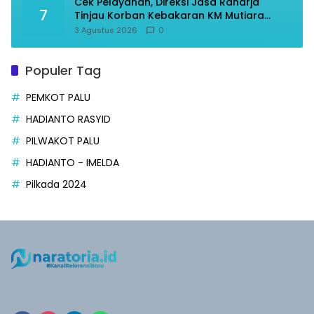
Cek Pelayanan, Direksi Jasa Raharja
7
Tinjau Korban Kebakaran KM Mutiara
Sentosa II
3 Agustus 2026
0
Populer Tag
PEMKOT PALU
HADIANTO RASYID
PILWAKOT PALU
HADIANTO - IMELDA
Pilkada 2024