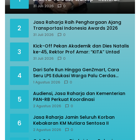
31 Juli 2026
0
Jasa Raharja Raih Penghargaan Ajang
2
Transportasi Indonesia Awards 2026
31 Juli 2026
0
Kick-Off Pekan Akademik dan Dies Natalis
3
ke-45, Rektor Prof Amar: “KITA” Untad
31 Juli 2026
0
Dari Safe Run Hingga GenZmart, Cara
4
Seru LPS Edukasi Warga Palu Cerdas
Finansial
1 Agustus 2026
0
Audiensi, Jasa Raharja dan Kementerian
5
PAN-RB Perkuat Koordinasi
2 Agustus 2026
0
Jasa Raharja Jamin Seluruh Korban
6
Kebakaran KM Mutiara Sentosa II
2 Agustus 2026
0