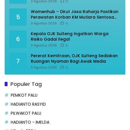
3 Agustus 2026
0
Wamenhub – Dirut Jasa Raharja Pastikan
5
Perawatan Korban KM Mutiara Sentosa
Optimal
3 Agustus 2026
0
Kepala OJK Sulteng Ingatkan Warga
6
Risiko Gadai Ilegal
3 Agustus 2026
0
Pererat Kemitraan, OJK Sulteng Sediakan
7
Ruangan Nyaman Bagi Awak Media
3 Agustus 2026
0
Populer Tag
PEMKOT PALU
HADIANTO RASYID
PILWAKOT PALU
HADIANTO - IMELDA