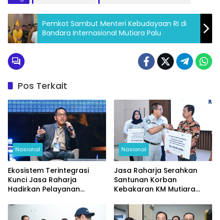
Pemkot Sambut Menteri Kebudayaan RI di
Bandara Internasional Mutiara Palu
Pos Terkait
Nasional
Nasional
Ekosistem Terintegrasi
Jasa Raharja Serahkan
Kunci Jasa Raharja
Santunan Korban
Hadirkan Pelayanan
Kebakaran KM Mutiara
Maksimal
Sentosa II