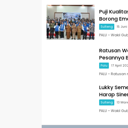
Puji Kualit
Borong Em
Sulteng
15 Jun
PALU – Wakil Gub
Ratusan Wa
Pesannya B
Palu
17 April 2
PALU – Ratusan 
Lukky Sem
Harap Sine
Sulteng
13 Mar
PALU – Wakil Gub