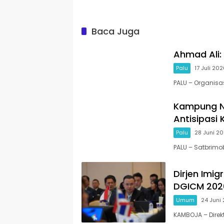
Baca Juga
Ahmad Ali:
Palu
17 Juli 20
PALU – Organisa
Kampung Ne
Antisipasi 
Palu
28 Juni 2
PALU – Satbrim
Dirjen Imig
DGICM 202
Umum
24 Juni
KAMBOJA – Direk