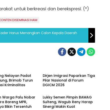
akat untuk berkreasi dan berekspresi. (*)
KONTEN DISEMINASI HAM
ader Harus Menangkan Calon Kepala Daerah
Umum
g Nelayan Padat
Dirjen Imigrasi Paparkan Tiga
ung, Brimob Turun
Pilar Nasional di Forum
si Kriminalitas
DGICM 2026
Sulteng
n Warga Palu Nobar
Lukky Semen Pimpin BAMAG
ira Bareng MPR,
Sulteng, Wagub Reny Harap
a Bikin Tersentuh
Sinergi Makin Kuat