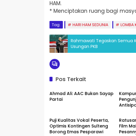
HAM.
* Menciptakan ruang bagi masyar
Tag:
HARI HAM SEDUNIA
LOMBA 
Rahmawati Tegaskan Semua K
Usungan PKB
Pos Terkait
Palu
Palu
Ahmad Ali: AAC Bukan Sayap
Kampun
Partai ​
Pengunj
Antisipa
Sulteng
Palu
Puji Kualitas Vokal Peserta,
Ratusa
Optimis Kontingen Sulteng
Film Ma
Borong Emas Pesparawi
Pesanny