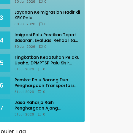
Perdana, Imigrasi Palu Rakor
30 Juli 2026
0
dengan Gubernur Sulteng
Layanan Keimigrasian Hadir di
3
KEK Palu
30 Juli 2026
0
Imigrasi Palu Pastikan Tepat
4
Sasaran, Evaluasi Rehabilitasi
Ruang Detensi
30 Juli 2026
0
Tingkatkan Kepatuhan Pelaku
5
Usaha, DPMPTSP Palu Sisir
Warkop – Restoran
31 Juli 2026
0
Pemkot Palu Borong Dua
6
Penghargaan Transportasi
Indonesia Award 2026
31 Juli 2026
0
Jasa Raharja Raih
7
Penghargaan Ajang
Transportasi Indonesia
31 Juli 2026
0
Awards 2026
puler Tag