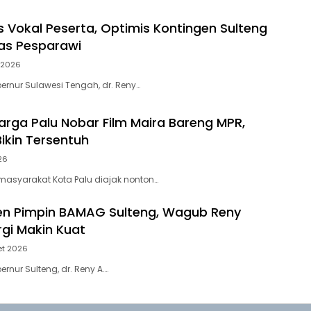
as Vokal Peserta, Optimis Kontingen Sulteng
as Pesparawi
i 2026
ernur Sulawesi Tengah, dr. Reny…
rga Palu Nobar Film Maira Bareng MPR,
ikin Tersentuh
026
masyarakat Kota Palu diajak nonton…
en Pimpin BAMAG Sulteng, Wagub Reny
rgi Makin Kuat
et 2026
ernur Sulteng, dr. Reny A….