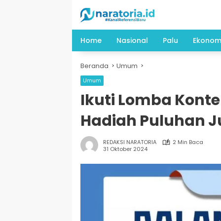
Langsung
ke
konten
Home
Nasional
Palu
Ekonom
Beranda
Umum
Umum
Ikuti Lomba Kont
Hadiah Puluhan J
REDAKSI NARATORIA
2 Min Baca
31 Oktober 2024