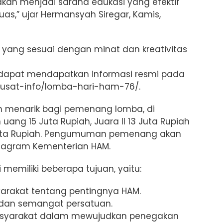
akan menjadi sarana edukasi yang efektif
as,” ujar Hermansyah Siregar, Kamis,
yang sesuai dengan minat dan kreativitas
a dapat mendapatkan informasi resmi pada
/pusat-info/lomba-hari-ham-76/.
h menarik bagi pemenang lomba, di
ang 15 Juta Rupiah, Juara II 13 Juta Rupiah
 Juta Rupiah. Pengumuman pemenang akan
stagram Kementerian HAM.
memiliki beberapa tujuan, yaitu:
arakat tentang pentingnya HAM.
 dan semangat persatuan.
 masyarakat dalam mewujudkan penegakan