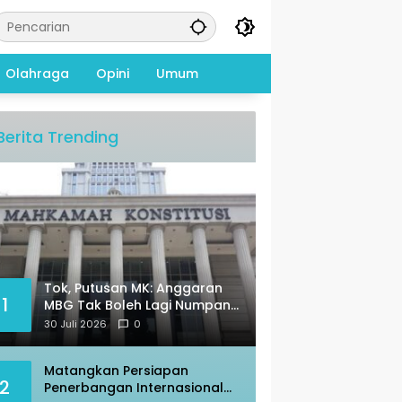
Olahraga
Opini
Umum
Berita Trending
Tok, Putusan MK: Anggaran
1
MBG Tak Boleh Lagi Numpang
di Pos Pendidikan
30 Juli 2026
0
Matangkan Persiapan
2
Penerbangan Internasional