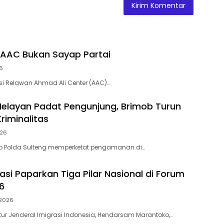
 AAC Bukan Sayap Partai ​
26
si Relawan Ahmad Ali Center (AAC)…
layan Padat Pengunjung, Brimob Turun
Kriminalitas
026
ob Polda Sulteng memperketat pengamanan di…
rasi Paparkan Tiga Pilar Nasional di Forum
6
 2026
tur Jenderal Imigrasi Indonesia, Hendarsam Marantoko,…