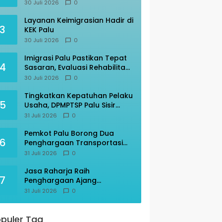
Perdana, Imigrasi Palu Rakor
30 Juli 2026
0
dengan Gubernur Sulteng
Layanan Keimigrasian Hadir di
3
KEK Palu
30 Juli 2026
0
Imigrasi Palu Pastikan Tepat
4
Sasaran, Evaluasi Rehabilitasi
Ruang Detensi
30 Juli 2026
0
Tingkatkan Kepatuhan Pelaku
5
Usaha, DPMPTSP Palu Sisir
Warkop – Restoran
31 Juli 2026
0
Pemkot Palu Borong Dua
6
Penghargaan Transportasi
Indonesia Award 2026
31 Juli 2026
0
Jasa Raharja Raih
7
Penghargaan Ajang
Transportasi Indonesia
31 Juli 2026
0
Awards 2026
puler Tag