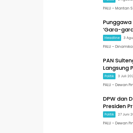
PALU – Mantan Se
Punggawa 
‘Gara-gar
Headline
3 Ag
PALU – Dinamika
PAN Sulteng
Langsung 
Politik
3 Juli 20
PALU – Dewan Pi
DPW dan DP
Presiden P
Politik
27 Juni 
PALU – Dewan P