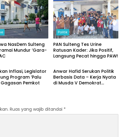
ne
Politik
wa NasDem Sulteng
PAN Sulteng Tes Urine
ramai Mundur ‘Gara-
Ratusan Kader: Jika Positif,
AAC
Langsung Pecat hingga PAW!
Politik
an Inflasi, Legislator
Anwar Hafid Serukan Politik
kung Program ‘Palu
Berbasis Data – Kerja Nyata
 Gagasan Pemkot
di Musda V Demokrat
Sulteng
kan.
Ruas yang wajib ditandai
*