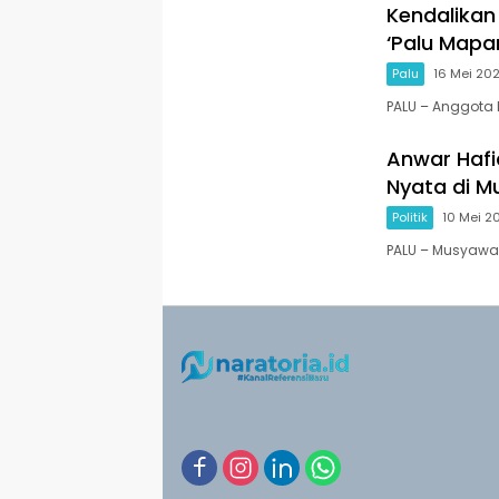
Kendalikan 
‘Palu Map
Palu
16 Mei 20
PALU – Anggota D
Anwar Hafid
Nyata di M
Politik
10 Mei 2
PALU – Musyawar