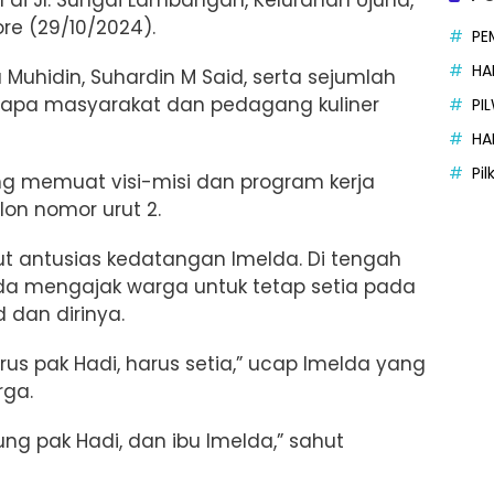
re (29/10/2024).
PE
HA
 Muhidin, Suhardin M Said, serta sejumlah
nyapa masyarakat dan pedagang kuliner
PI
HA
Pi
g memuat visi-misi dan program kerja
on nomor urut 2.
 antusias kedatangan Imelda. Di tengah
a mengajak warga untuk tetap setia pada
 dan dirinya.
 harus pak Hadi, harus setia,” ucap Imelda yang
rga.
ung pak Hadi, dan ibu Imelda,” sahut