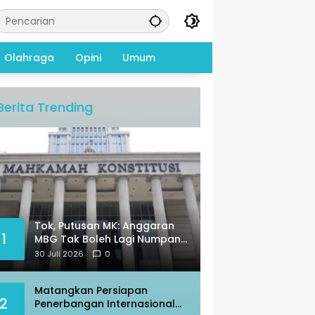
Olahraga
Opini
Umum
Berita Trending
Tok, Putusan MK: Anggaran
1
MBG Tak Boleh Lagi Numpang
di Pos Pendidikan
30 Juli 2026
0
Matangkan Persiapan
2
Penerbangan Internasional