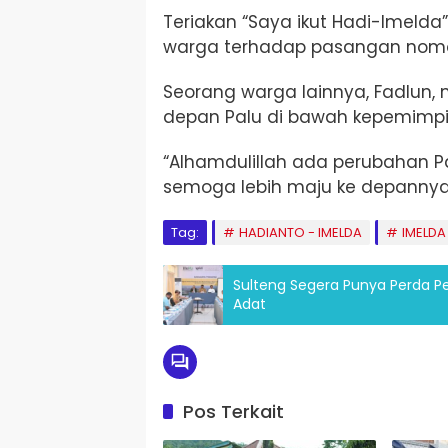
Teriakan “Saya ikut Hadi-Ime
warga terhadap pasangan nomor 
Seorang warga lainnya, Fadlun
depan Palu di bawah kepemimpi
“Alhamdulillah ada perubahan Pal
semoga lebih maju ke depannya,”
Tag:
HADIANTO - IMELDA
IMELDA
Sulteng Segera Punya Perda 
Adat
Pos Terkait