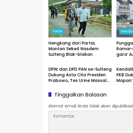
Politik
Headli
Hengkang dari Partai,
Pungga
Mantan Sekwil Nasdem
Ramai-
Sulteng Blak-blakan
gara’ 
Politik
Palu
DPW dan DPD PAN se-Sulteng
Kendalik
Dukung Asta Cita Presiden
PKB Du
Prabowo, Tes Urine Massal
Mapan’
Jelang Pelantikan
Tinggalkan Balasan
Alamat email Anda tidak akan dipublikasi