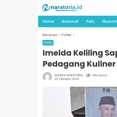
Langsung
ke
konten
Home
Nasional
Palu
Ekonom
Beranda
Politik
Politik
Imelda Keliling 
Pedagang Kuliner 
REDAKSI NARATORIA
1 Min Baca
29 Oktober 2024