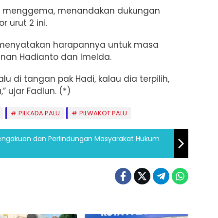
lda” menggema, menandakan dukungan
urut 2 ini.
, menyatakan harapannya untuk masa
nan Hadianto dan Imelda.
u di tangan pak Hadi, kalau dia terpilih,
 ujar Fadlun. (*)
PILKADA PALU
PILWAKOT PALU
Pengakuan dan Perlindungan Masyarakat Hukum