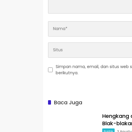
Simpan nama, email, dan situs web 
berikutnya.
Baca Juga
Hengkang d
Blak-blaka
Politik
3 Agust