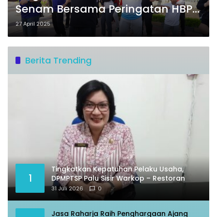
Senam Bersama Peringatan HBP
ke-61
27 April 2025
Berita Trending
Tingkatkan Kepatuhan Pelaku Usaha,
1
DPMPTSP Palu Sisir Warkop – Restoran
31 Juli 2026
0
Jasa Raharja Raih Penghargaan Ajang