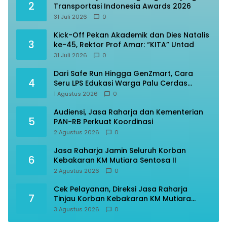
2
Transportasi Indonesia Awards 2026
31 Juli 2026
0
Kick-Off Pekan Akademik dan Dies Natalis
3
ke-45, Rektor Prof Amar: “KITA” Untad
31 Juli 2026
0
Dari Safe Run Hingga GenZmart, Cara
4
Seru LPS Edukasi Warga Palu Cerdas
Finansial
1 Agustus 2026
0
Audiensi, Jasa Raharja dan Kementerian
5
PAN-RB Perkuat Koordinasi
2 Agustus 2026
0
Jasa Raharja Jamin Seluruh Korban
6
Kebakaran KM Mutiara Sentosa II
2 Agustus 2026
0
Cek Pelayanan, Direksi Jasa Raharja
7
Tinjau Korban Kebakaran KM Mutiara
Sentosa II
3 Agustus 2026
0