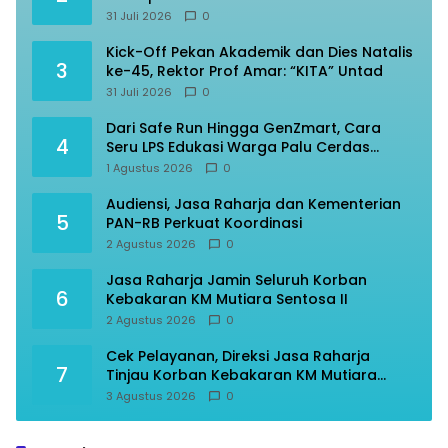
31 Juli 2026
0
Kick-Off Pekan Akademik dan Dies Natalis
3
ke-45, Rektor Prof Amar: “KITA” Untad
31 Juli 2026
0
Dari Safe Run Hingga GenZmart, Cara
4
Seru LPS Edukasi Warga Palu Cerdas
Finansial
1 Agustus 2026
0
Audiensi, Jasa Raharja dan Kementerian
5
PAN-RB Perkuat Koordinasi
2 Agustus 2026
0
Jasa Raharja Jamin Seluruh Korban
6
Kebakaran KM Mutiara Sentosa II
2 Agustus 2026
0
Cek Pelayanan, Direksi Jasa Raharja
7
Tinjau Korban Kebakaran KM Mutiara
Sentosa II
3 Agustus 2026
0