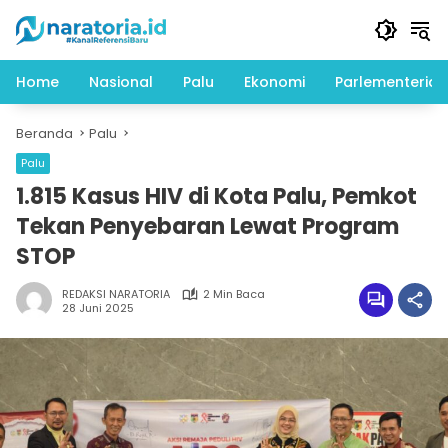
Langsung
ke
konten
Home
Nasional
Palu
Ekonomi
Parlementeria
Beranda
Palu
Palu
1.815 Kasus HIV di Kota Palu, Pemkot
Tekan Penyebaran Lewat Program
STOP
REDAKSI NARATORIA
2 Min Baca
28 Juni 2025