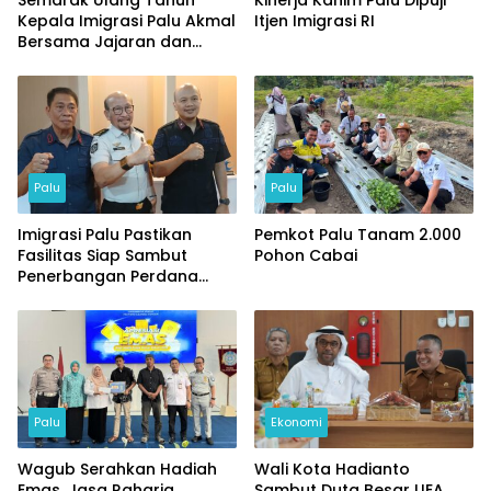
Semarak Ulang Tahun
Kinerja Kanim Palu Dipuji
Kepala Imigrasi Palu Akmal
Itjen Imigrasi RI
Bersama Jajaran dan
Tamu Spesial
Palu
Palu
Imigrasi Palu Pastikan
Pemkot Palu Tanam 2.000
Fasilitas Siap Sambut
Pohon Cabai
Penerbangan Perdana
Internasional
Palu
Ekonomi
Wagub Serahkan Hadiah
Wali Kota Hadianto
Emas, Jasa Raharja
Sambut Duta Besar UEA,