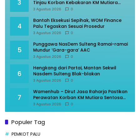
3
Tinjau Korban Kebakaran KM Mutiara
Sentosa II
3 Agustus 2026
0
Bantah Eksekusi Sepihak, WOM Finance
4
Palu Tegaskan Sesuai Prosedur
3 Agustus 2026
0
Punggawa NasDem Sulteng Ramai-ramai
5
Mundur ‘Gara-gara’ AAC
3 Agustus 2026
0
Hengkang dari Partai, Mantan Sekwil
6
Nasdem Sulteng Blak-blakan
3 Agustus 2026
0
Wamenhub – Dirut Jasa Raharja Pastikan
7
Perawatan Korban KM Mutiara Sentosa
Optimal
3 Agustus 2026
0
Populer Tag
PEMKOT PALU