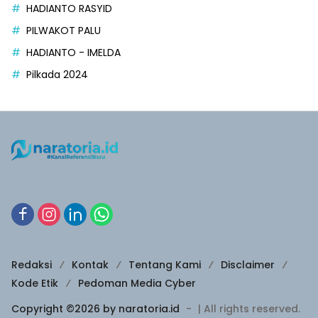
HADIANTO RASYID
PILWAKOT PALU
HADIANTO - IMELDA
Pilkada 2024
Redaksi
Kontak
Tentang Kami
Disclaimer
Kode Etik
Pedoman Media Cyber
Copyright ©2026 by naratoria.id
-
| All rights reserved.