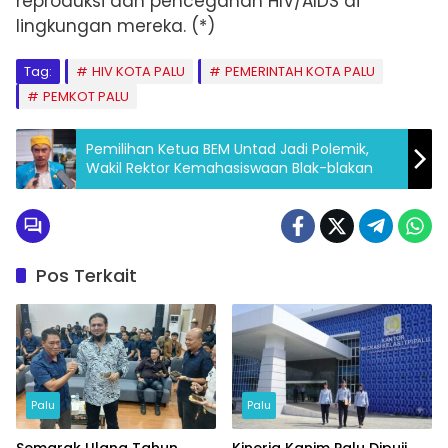
reproduksi dan pencegahan HIV/AIDS di
lingkungan mereka. (*)
Tag:
HIV KOTA PALU
PEMERINTAH KOTA PALU
PEMKOT PALU
Pemilihan Ketua BEM Untad Jadi Polemik,
Wakil Rektor Kemahasiswaan Blak-blakan
Pos Terkait
Palu
Palu