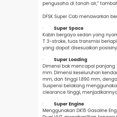
pengusaha di tanah air,” tamba
DFSK Super Cab menawarkan ber
·
Super Space
Kabin bergaya sedan yang nya
T 3-stroke, tuas transmisi berlapi
yang dapat disesuaikan posisi
·
Super Loading
Dimensi bak mencapai panjang 2
mm. Dimensi keseluruhan kendar
mm, dan tinggi 1.890 mm, denga
Suspensi belakang menggunaka
clearance tinggi, menjadikannya 
·
Super Engine
Menggunakan DK15 Gasoline Engi
Dual VVT, menghasilkan tenaga hi