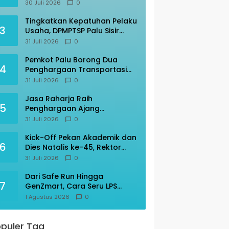
Ruang Detensi
30 Juli 2026
0
Tingkatkan Kepatuhan Pelaku
3
Usaha, DPMPTSP Palu Sisir
Warkop – Restoran
31 Juli 2026
0
Pemkot Palu Borong Dua
4
Penghargaan Transportasi
Indonesia Award 2026
31 Juli 2026
0
Jasa Raharja Raih
5
Penghargaan Ajang
Transportasi Indonesia
31 Juli 2026
0
Awards 2026
Kick-Off Pekan Akademik dan
6
Dies Natalis ke-45, Rektor
Prof Amar: “KITA” Untad
31 Juli 2026
0
Dari Safe Run Hingga
7
GenZmart, Cara Seru LPS
Edukasi Warga Palu Cerdas
1 Agustus 2026
0
Finansial
puler Tag