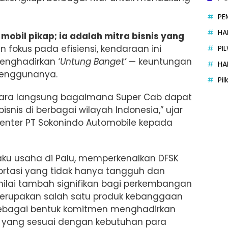
PE
HA
obil pikap; ia adalah mitra bisnis yang
 fokus pada efisiensi, kendaraan ini
PI
menghadirkan
‘Untung Banget’
— keuntungan
HA
penggunanya.
Pi
cara langsung bagaimana Super Cab dapat
isnis di berbagai wilayah Indonesia,” ujar
s Center PT Sokonindo Automobile kepada
laku usaha di Palu, memperkenalkan DFSK
portasi yang tidak hanya tangguh dan
 nilai tambah signifikan bagi perkembangan
merupakan salah satu produk kebanggaan
, sebagai bentuk komitmen menghadirkan
s yang sesuai dengan kebutuhan para