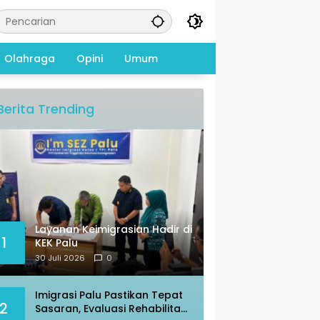
Olahraga
Opini
Umum
Berita Trending
Layanan Keimigrasian Hadir di
1
KEK Palu
30 Juli 2026
0
Imigrasi Palu Pastikan Tepat
2
Sasaran, Evaluasi Rehabilitasi