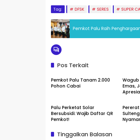
Tag:
DFSK
SERES
SUPER C
Pemkot Palu Raih Penghargaan 
Pos Terkait
Palu
Palu
Pemkot Palu Tanam 2.000
Wagub 
Pohon Cabai
Emas, J
Apresia
Palu
Palu
Pajak
Palu Perketat Solar
Pererat
Bersubsidi: Wajib Daftar QR
Sulten
Pemkot!
Nyaman
Tinggalkan Balasan