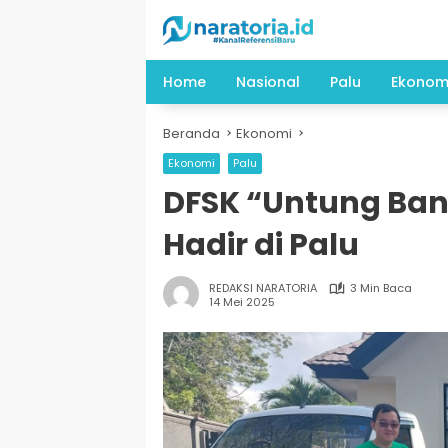
Langsung
ke
konten
Home
Nasional
Palu
Ekonom
Beranda
Ekonomi
Ekonomi
Palu
DFSK “Untung Ban
Hadir di Palu
REDAKSI NARATORIA
3 Min Baca
14 Mei 2025