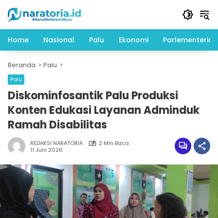
Langsung
ke
konten
Home
Nasional
Palu
Ekonomi
Parlementeria
Beranda
Palu
Palu
Diskominfosantik Palu Produksi
Konten Edukasi Layanan Adminduk
Ramah Disabilitas
REDAKSI NARATORIA
2 Min Baca
11 Juni 2026