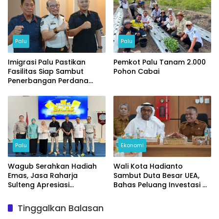
Palu
Palu
Imigrasi Palu Pastikan
Pemkot Palu Tanam 2.000
Fasilitas Siap Sambut
Pohon Cabai
Penerbangan Perdana
Internasional
Palu
Ekonomi
Wagub Serahkan Hadiah
Wali Kota Hadianto
Emas, Jasa Raharja
Sambut Duta Besar UEA,
Sulteng Apresiasi
Bahas Peluang Investasi di
Masyarakat Taat Pajak
KEK Palu
Tinggalkan Balasan