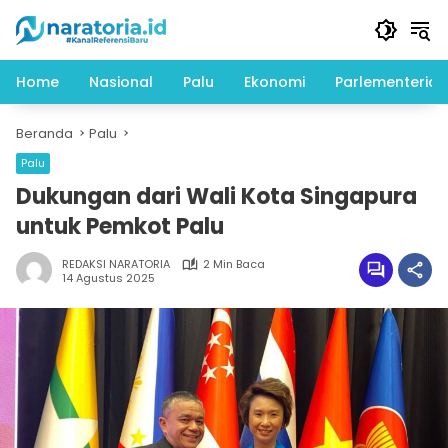
Langsung
ke
konten
Home
Nasional
Palu
Ekonomi
Parlementeria
Beranda
Palu
Palu
Dukungan dari Wali Kota Singapura
untuk Pemkot Palu
REDAKSI NARATORIA
2 Min Baca
14 Agustus 2025