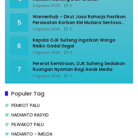
3 Agustus 2026
0
Wamenhub – Dirut Jasa Raharja Pastikan
5
Perawatan Korban KM Mutiara Sentosa
Optimal
3 Agustus 2026
0
Kepala OJK Sulteng Ingatkan Warga
6
Risiko Gadai Ilegal
3 Agustus 2026
0
Pererat Kemitraan, OJK Sulteng Sediakan
7
Ruangan Nyaman Bagi Awak Media
3 Agustus 2026
0
Populer Tag
PEMKOT PALU
HADIANTO RASYID
PILWAKOT PALU
HADIANTO - IMELDA