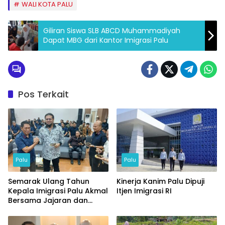
WALI KOTA PALU
Giliran Siswa SLB ABCD Muhammadiyah
Dapat MBG dari Kantor Imigrasi Palu
Pos Terkait
Palu
Palu
Semarak Ulang Tahun
Kinerja Kanim Palu Dipuji
Kepala Imigrasi Palu Akmal
Itjen Imigrasi RI
Bersama Jajaran dan
Tamu Spesial