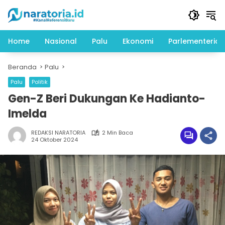
Langsung
ke
konten
Home
Nasional
Palu
Ekonomi
Parlementeria
Beranda
Palu
Palu
Politik
Gen-Z Beri Dukungan Ke Hadianto-
Imelda
REDAKSI NARATORIA
2 Min Baca
24 Oktober 2024