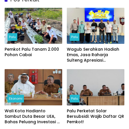
Palu
Palu
Pemkot Palu Tanam 2.000
Wagub Serahkan Hadiah
Pohon Cabai
Emas, Jasa Raharja
Sulteng Apresiasi
Masyarakat Taat Pajak
Ekonomi
Palu
Wali Kota Hadianto
Palu Perketat Solar
Sambut Duta Besar UEA,
Bersubsidi: Wajib Daftar QR
Bahas Peluang Investasi di
Pemkot!
KEK Palu