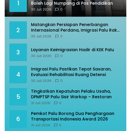
1
Boleh Lagi Numpang di Pos Pendidikan
30 Juli 2026
0
Matangkan Persiapan Penerbangan
2
Internasional Perdana, Imigrasi Palu Rakor
dengan Gubernur Sulteng
30 Juli 2026
0
Layanan Keimigrasian Hadir di KEK Palu
3
30 Juli 2026
0
Imigrasi Palu Pastikan Tepat Sasaran,
4
Evaluasi Rehabilitasi Ruang Detensi
30 Juli 2026
0
Tingkatkan Kepatuhan Pelaku Usaha,
5
DPMPTSP Palu Sisir Warkop – Restoran
31 Juli 2026
0
Pemkot Palu Borong Dua Penghargaan
6
Transportasi Indonesia Award 2026
31 Juli 2026
0