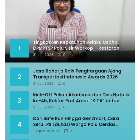
Tingkatkan Kepatuhan Pelaku Usaha,
1
DPMPTSP Palu Sisir Warkop – Restoran
31 Juli 2026
0
Jasa Raharja Raih Penghargaan Ajang
2
Transportasi Indonesia Awards 2026
31 Juli 2026
0
Kick-Off Pekan Akademik dan Dies Natalis
3
ke-45, Rektor Prof Amar: “KITA” Untad
31 Juli 2026
0
Dari Safe Run Hingga GenZmart, Cara
4
Seru LPS Edukasi Warga Palu Cerdas
Finansial
1 Agustus 2026
0