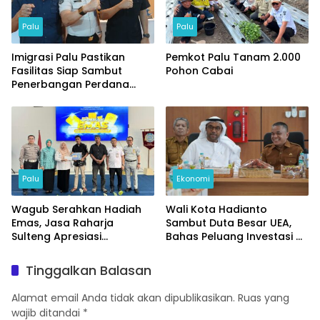
Palu
Palu
Imigrasi Palu Pastikan
Pemkot Palu Tanam 2.000
Fasilitas Siap Sambut
Pohon Cabai
Penerbangan Perdana
Internasional
Palu
Ekonomi
Wagub Serahkan Hadiah
Wali Kota Hadianto
Emas, Jasa Raharja
Sambut Duta Besar UEA,
Sulteng Apresiasi
Bahas Peluang Investasi di
Masyarakat Taat Pajak
KEK Palu
Tinggalkan Balasan
Alamat email Anda tidak akan dipublikasikan.
Ruas yang
wajib ditandai
*