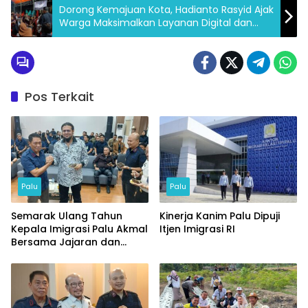
Dorong Kemajuan Kota, Hadianto Rasyid Ajak
Warga Maksimalkan Layanan Digital dan
Bayar PBB Tepat Waktu
Pos Terkait
Palu
Palu
Semarak Ulang Tahun
Kinerja Kanim Palu Dipuji
Kepala Imigrasi Palu Akmal
Itjen Imigrasi RI
Bersama Jajaran dan
Tamu Spesial