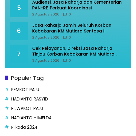
Audiensi, Jasa Raharja dan Kementerian
5
PAN-RB Perkuat Koordinasi
2 Agustus 2026
0
Jasa Raharja Jamin Seluruh Korban
6
Kebakaran KM Mutiara Sentosa II
2 Agustus 2026
0
Cek Pelayanan, Direksi Jasa Raharja
7
Tinjau Korban Kebakaran KM Mutiara
Sentosa II
3 Agustus 2026
0
Populer Tag
PEMKOT PALU
HADIANTO RASYID
PILWAKOT PALU
HADIANTO - IMELDA
Pilkada 2024