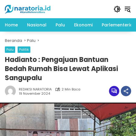
Langsung
ke
konten
Home
Nasional
Palu
Ekonomi
Parlementeria
Beranda
Palu
Palu
Politik
Hadianto : Pengajuan Bantuan
Bedah Rumah Bisa Lewat Aplikasi
Sangupalu
REDAKSI NARATORIA
2 Min Baca
19 November 2024