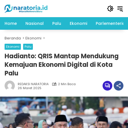
Langsung
ke
konten
Home
Nasional
Palu
Ekonomi
Parlementeria
Beranda
Ekonomi
Ekonomi
Palu
Hadianto: QRIS Mantap Mendukung
Kemajuan Ekonomi Digital di Kota
Palu
REDAKSI NARATORIA
2 Min Baca
26 Maret 2025