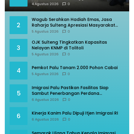
4 Agustus 2026
0
Wagub Serahkan Hadiah Emas, Jasa
2
Raharja Sulteng Apresiasi Masyarakat
Taat Pajak
5 Agustus 2026
0
OJK Sulteng Tingkatkan Kapasitas
3
Nelayan KNMP di Tolitoli
5 Agustus 2026
0
Pemkot Palu Tanam 2.000 Pohon Cabai
4
5 Agustus 2026
0
Imigrasi Palu Pastikan Fasilitas Siap
5
Sambut Penerbangan Perdana
Internasional
6 Agustus 2026
0
Kinerja Kanim Palu Dipuji Itjen Imigrasi RI
6
6 Agustus 2026
0
Semarak Ulang Tahun Kepala Imigrasi