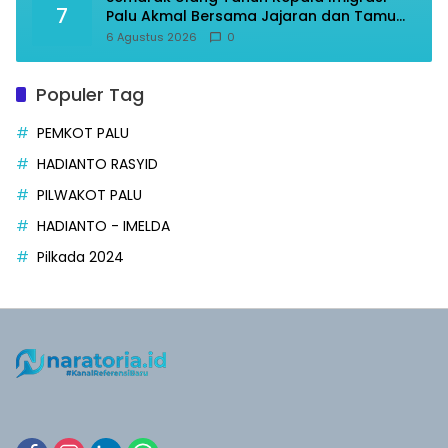
7
Palu Akmal Bersama Jajaran dan Tamu
Spesial
6 Agustus 2026
0
Populer Tag
PEMKOT PALU
HADIANTO RASYID
PILWAKOT PALU
HADIANTO - IMELDA
Pilkada 2024