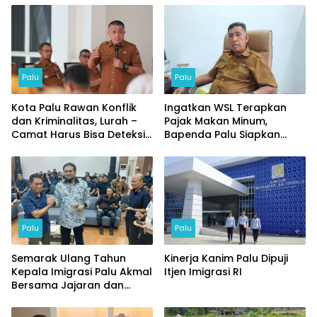
Palu
Palu
Kota Palu Rawan Konflik
Ingatkan WSL Terapkan
dan Kriminalitas, Lurah –
Pajak Makan Minum,
Camat Harus Bisa Deteksi
Bapenda Palu Siapkan
Dini
Insentif
Palu
Palu
Semarak Ulang Tahun
Kinerja Kanim Palu Dipuji
Kepala Imigrasi Palu Akmal
Itjen Imigrasi RI
Bersama Jajaran dan
Tamu Spesial