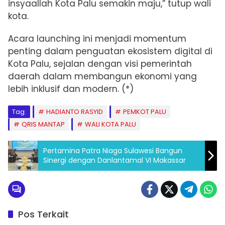
insyaallah Kota Palu semakin maju,” tutup wali
kota.
Acara launching ini menjadi momentum
penting dalam penguatan ekosistem digital di
Kota Palu, sejalan dengan visi pemerintah
daerah dalam membangun ekonomi yang
lebih inklusif dan modern. (*)
Tag:
HADIANTO RASYID
PEMKOT PALU
QRIS MANTAP
WALI KOTA PALU
Pertamina Patra Niaga Sulawesi Bangun
Sinergi dengan Danlantamal VI Makassar
Pos Terkait