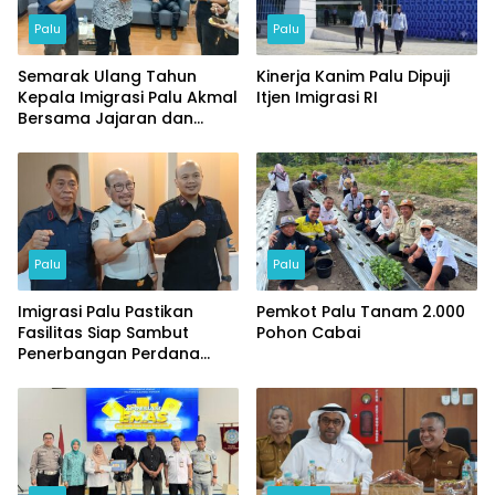
Palu
Palu
Semarak Ulang Tahun
Kinerja Kanim Palu Dipuji
Kepala Imigrasi Palu Akmal
Itjen Imigrasi RI
Bersama Jajaran dan
Tamu Spesial
Palu
Palu
Imigrasi Palu Pastikan
Pemkot Palu Tanam 2.000
Fasilitas Siap Sambut
Pohon Cabai
Penerbangan Perdana
Internasional