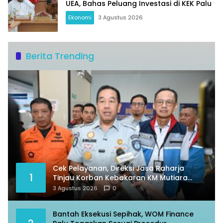
UEA, Bahas Peluang Investasi di KEK Palu
Ekonomi
3 Agustus 2026
Berita Trending
Cek Pelayanan, Direksi Jasa Raharja
1
Tinjau Korban Kebakaran KM Mutiara
Sentosa II
3 Agustus 2026
0
Bantah Eksekusi Sepihak, WOM Finance