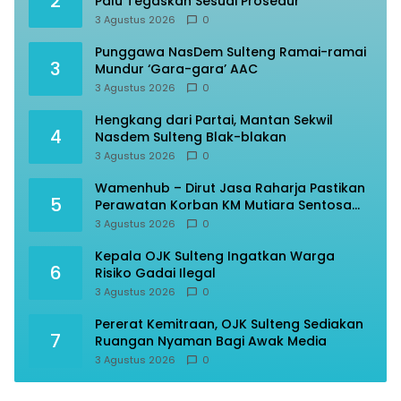
2
Palu Tegaskan Sesuai Prosedur
3 Agustus 2026
0
Punggawa NasDem Sulteng Ramai-ramai
3
Mundur ‘Gara-gara’ AAC
3 Agustus 2026
0
Hengkang dari Partai, Mantan Sekwil
4
Nasdem Sulteng Blak-blakan
3 Agustus 2026
0
Wamenhub – Dirut Jasa Raharja Pastikan
5
Perawatan Korban KM Mutiara Sentosa
Optimal
3 Agustus 2026
0
Kepala OJK Sulteng Ingatkan Warga
6
Risiko Gadai Ilegal
3 Agustus 2026
0
Pererat Kemitraan, OJK Sulteng Sediakan
7
Ruangan Nyaman Bagi Awak Media
3 Agustus 2026
0