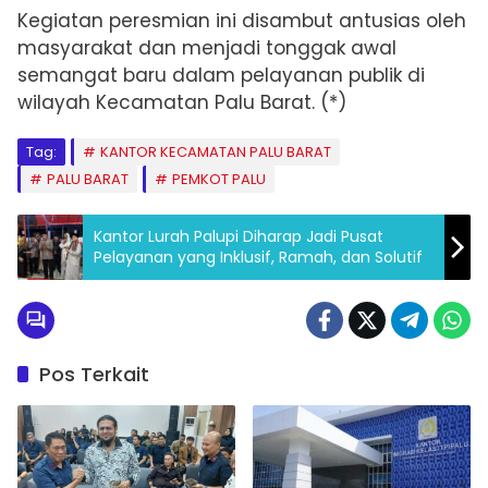
Kegiatan peresmian ini disambut antusias oleh
masyarakat dan menjadi tonggak awal
semangat baru dalam pelayanan publik di
wilayah Kecamatan Palu Barat. (*)
Tag:
KANTOR KECAMATAN PALU BARAT
PALU BARAT
PEMKOT PALU
Kantor Lurah Palupi Diharap Jadi Pusat
Pelayanan yang Inklusif, Ramah, dan Solutif
Pos Terkait