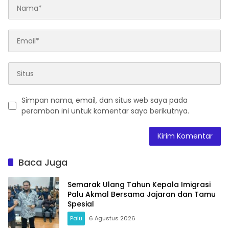
Simpan nama, email, dan situs web saya pada
peramban ini untuk komentar saya berikutnya.
Baca Juga
Semarak Ulang Tahun Kepala Imigrasi
Palu Akmal Bersama Jajaran dan Tamu
Spesial
Palu
6 Agustus 2026