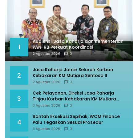
Audiensi, Jasa Raharja dan Kementerian
1
PAN-RB Perkuat Koordinasi
2 Agustus 2026
0
Jasa Raharja Jamin Seluruh Korban
2
Kebakaran KM Mutiara Sentosa II
2 Agustus 2026
0
Cek Pelayanan, Direksi Jasa Raharja
3
Tinjau Korban Kebakaran KM Mutiara
Sentosa II
3 Agustus 2026
0
Bantah Eksekusi Sepihak, WOM Finance
4
Palu Tegaskan Sesuai Prosedur
3 Agustus 2026
0