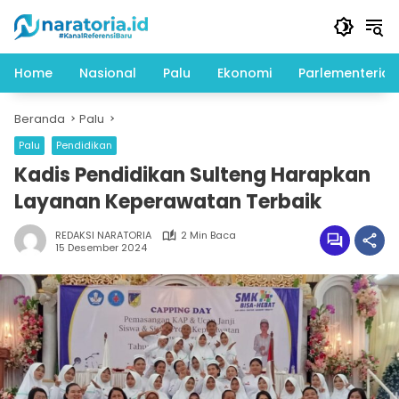
Langsung
ke
konten
Home
Nasional
Palu
Ekonomi
Parlementeria
Beranda
Palu
Palu
Pendidikan
Kadis Pendidikan Sulteng Harapkan
Layanan Keperawatan Terbaik
REDAKSI NARATORIA
2 Min Baca
15 Desember 2024