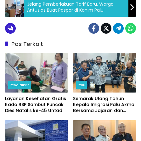
Jelang Pemberlakuan Tarif Baru, Warga
Antusias Buat Paspor di Kanim Palu
Pos Terkait
Pendidikan
Palu
Layanan Kesehatan Gratis
Semarak Ulang Tahun
Kado RSP Sambut Puncak
Kepala Imigrasi Palu Akmal
Dies Natalis ke-45 Untad
Bersama Jajaran dan
Tamu Spesial