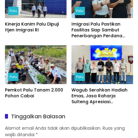
Palu
Palu
Kinerja Kanim Palu Dipuji
Imigrasi Palu Pastikan
Itjen Imigrasi RI
Fasilitas Siap Sambut
Penerbangan Perdana
Internasional
Palu
Palu
Pemkot Palu Tanam 2.000
Wagub Serahkan Hadiah
Pohon Cabai
Emas, Jasa Raharja
Sulteng Apresiasi
Masyarakat Taat Pajak
Tinggalkan Balasan
Alamat email Anda tidak akan dipublikasikan.
Ruas yang
wajib ditandai
*