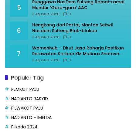
Punggawa NasDem Sulteng Ramai-ramai
5
Mundur ‘Gara-gara’ AAC
3 Agustus 2026
0
Hengkang dari Partai, Mantan Sekwil
6
Nasdem Sulteng Blak-blakan
3 Agustus 2026
0
Wamenhub – Dirut Jasa Raharja Pastikan
7
Perawatan Korban KM Mutiara Sentosa
Optimal
3 Agustus 2026
0
Populer Tag
PEMKOT PALU
HADIANTO RASYID
PILWAKOT PALU
HADIANTO - IMELDA
Pilkada 2024