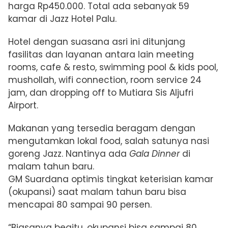
harga Rp450.000. Total ada sebanyak 59
kamar di
Jazz Hotel Palu.
Hotel dengan suasana asri ini
ditunjang
fasilitas dan layanan antara lain meeting
rooms, cafe & resto, swimming pool & kids pool,
mushollah, wifi connection, room service 24
jam, dan dropping off to Mutiara Sis Aljufri
Airport.
Makanan yang tersedia beragam dengan
mengutamkan lokal food, salah satunya
nasi
goreng Jazz. Nantinya ada
Gala Dinner
di
malam tahun baru.
GM Suardana optimis
tingkat keterisian kamar
(okupansi) saat
malam tahun baru bisa
mencapai 80 sampai 90 persen.
“Biasanya begitu, okupansi bisa sampai 80