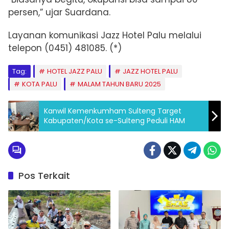
persen,” ujar
Suardana.
Layanan komunikasi Jazz Hotel Palu melalui
telepon (0451) 481085. (*)
Tag:
HOTEL JAZZ PALU
JAZZ HOTEL PALU
KOTA PALU
MALAM TAHUN BARU 2025
Kanwil Kemenkumham Sulteng Target
Kabupaten/Kota se-Sulteng Peduli HAM
Pos Terkait