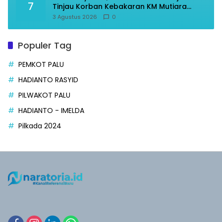
7
Tinjau Korban Kebakaran KM Mutiara
Sentosa II
3 Agustus 2026
0
Populer Tag
PEMKOT PALU
HADIANTO RASYID
PILWAKOT PALU
HADIANTO - IMELDA
Pilkada 2024