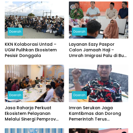
Daerah
Daerah
KKN Kolaborasi Untad –
Layanan Eazy Paspor
UGM Pulihkan Ekosistem
Calon Jamaah Haji –
Pesisir Donggala
Umrah Imigrasi Palu di Buol
dan Tolitoli
Daerah
Daerah
Jasa Raharja Perkuat
Imran Serukan Jaga
Ekosistem Pelayanan
Kamtibmas dan Dorong
Melalui Sinergi Pemprov
Pemerintah Terus
dan Polda Jambi
Prioritaskan Hak-hak PPPK