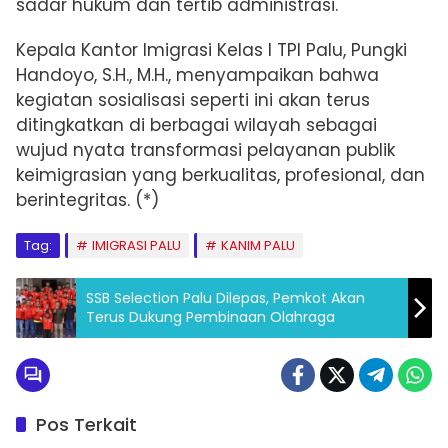
sadar hukum dan tertib administrasi.
Kepala Kantor Imigrasi Kelas I TPI Palu, Pungki
Handoyo, S.H., M.H., menyampaikan bahwa
kegiatan sosialisasi seperti ini akan terus
ditingkatkan di berbagai wilayah sebagai
wujud nyata transformasi pelayanan publik
keimigrasian yang berkualitas, profesional, dan
berintegritas. (*)
Tag:
IMIGRASI PALU
KANIM PALU
SSB Selection Palu Dilepas, Pemkot Akan
Terus Dukung Pembinaan Olahraga
Pos Terkait