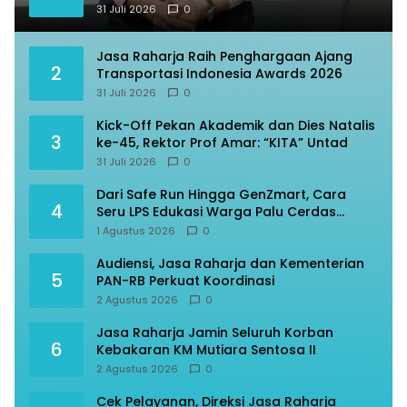
31 Juli 2026
0
Jasa Raharja Raih Penghargaan Ajang
2
Transportasi Indonesia Awards 2026
31 Juli 2026
0
Kick-Off Pekan Akademik dan Dies Natalis
3
ke-45, Rektor Prof Amar: “KITA” Untad
31 Juli 2026
0
Dari Safe Run Hingga GenZmart, Cara
4
Seru LPS Edukasi Warga Palu Cerdas
Finansial
1 Agustus 2026
0
Audiensi, Jasa Raharja dan Kementerian
5
PAN-RB Perkuat Koordinasi
2 Agustus 2026
0
Jasa Raharja Jamin Seluruh Korban
6
Kebakaran KM Mutiara Sentosa II
2 Agustus 2026
0
Cek Pelayanan, Direksi Jasa Raharja