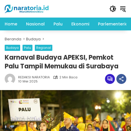
Langsung
ke
konten
Home
Nasional
Palu
Ekonomi
Parlementeria
Beranda
Budaya
Budaya
Palu
Regional
Karnaval Budaya APEKSI, Pemkot
Palu Tampil Memukau di Surabaya
REDAKSI NARATORIA
2 Min Baca
10 Mei 2025