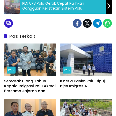
PLN UP3 Palu Gerak Cepat Pulihkan
Gangguan Kelistrikan Sistem Palu
Pos Terkait
Palu
Palu
Semarak Ulang Tahun
Kinerja Kanim Palu Dipuji
Kepala Imigrasi Palu Akmal
Itjen Imigrasi RI
Bersama Jajaran dan
Tamu Spesial