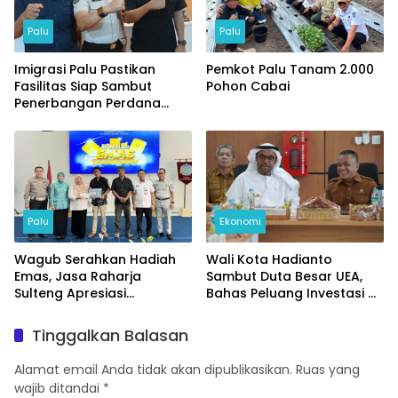
Palu
Palu
Imigrasi Palu Pastikan
Pemkot Palu Tanam 2.000
Fasilitas Siap Sambut
Pohon Cabai
Penerbangan Perdana
Internasional
Palu
Ekonomi
Wagub Serahkan Hadiah
Wali Kota Hadianto
Emas, Jasa Raharja
Sambut Duta Besar UEA,
Sulteng Apresiasi
Bahas Peluang Investasi di
Masyarakat Taat Pajak
KEK Palu
Tinggalkan Balasan
Alamat email Anda tidak akan dipublikasikan.
Ruas yang
wajib ditandai
*