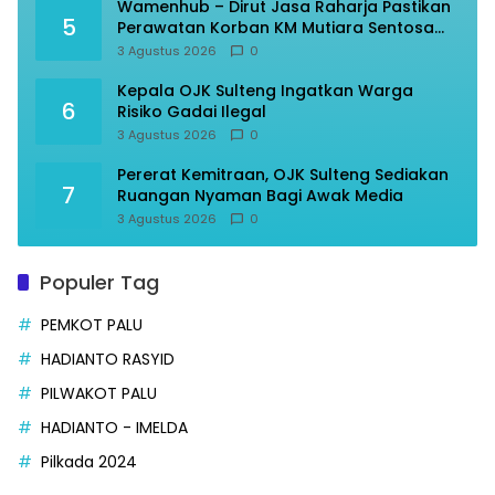
Wamenhub – Dirut Jasa Raharja Pastikan
5
Perawatan Korban KM Mutiara Sentosa
Optimal
3 Agustus 2026
0
Kepala OJK Sulteng Ingatkan Warga
6
Risiko Gadai Ilegal
3 Agustus 2026
0
Pererat Kemitraan, OJK Sulteng Sediakan
7
Ruangan Nyaman Bagi Awak Media
3 Agustus 2026
0
Populer Tag
PEMKOT PALU
HADIANTO RASYID
PILWAKOT PALU
HADIANTO - IMELDA
Pilkada 2024