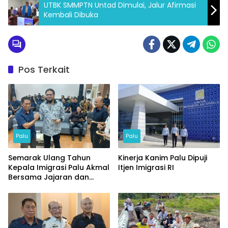
UTBK SMMPTN Untad Dimulai, Jalur Afirmasi
Kembali Dibuka
Pos Terkait
Palu
Palu
Semarak Ulang Tahun
Kinerja Kanim Palu Dipuji
Kepala Imigrasi Palu Akmal
Itjen Imigrasi RI
Bersama Jajaran dan
Tamu Spesial