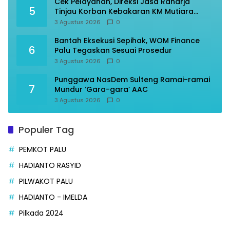
Cek Pelayanan, Direksi Jasa Raharja
5
Tinjau Korban Kebakaran KM Mutiara
Sentosa II
3 Agustus 2026
0
Bantah Eksekusi Sepihak, WOM Finance
6
Palu Tegaskan Sesuai Prosedur
3 Agustus 2026
0
Punggawa NasDem Sulteng Ramai-ramai
7
Mundur ‘Gara-gara’ AAC
3 Agustus 2026
0
Populer Tag
PEMKOT PALU
HADIANTO RASYID
PILWAKOT PALU
HADIANTO - IMELDA
Pilkada 2024