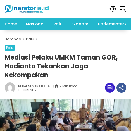
Langsung
ke
konten
Home
Nasional
Palu
Ekonomi
Parlementeria
Beranda
Palu
Palu
Mediasi Pelaku UMKM Taman GOR,
Hadianto Tekankan Jaga
Kekompakan
REDAKSI NARATORIA
2 Min Baca
16 Juni 2025