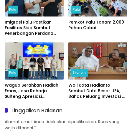
Palu
Palu
Imigrasi Palu Pastikan
Pemkot Palu Tanam 2.000
Fasilitas Siap Sambut
Pohon Cabai
Penerbangan Perdana
Internasional
Palu
Ekonomi
Wagub Serahkan Hadiah
Wali Kota Hadianto
Emas, Jasa Raharja
Sambut Duta Besar UEA,
Sulteng Apresiasi
Bahas Peluang Investasi di
Masyarakat Taat Pajak
KEK Palu
Tinggalkan Balasan
Alamat email Anda tidak akan dipublikasikan.
Ruas yang
wajib ditandai
*