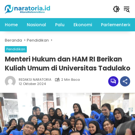
Langsung
ke
konten
Home
Nasional
Palu
Ekonomi
Parlementeria
Beranda
Pendidikan
Pendidikan
Menteri Hukum dan HAM RI Berikan
Kuliah Umum di Universitas Tadulako
REDAKSI NARATORIA
2 Min Baca
12 Oktober 2024