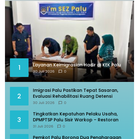
Layanan Keimigrasian Hadir di KEK Palu
1
30 Juli 2026
0
Imigrasi Palu Pastikan Tepat Sasaran,
2
Evaluasi Rehabilitasi Ruang Detensi
30 Juli 2026
0
Tingkatkan Kepatuhan Pelaku Usaha,
3
DPMPTSP Palu Sisir Warkop – Restoran
31 Juli 2026
0
Pemkot Palu Borong Dua Penghargaan