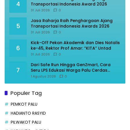
4
Transportasi Indonesia Award 2026
31 Juli 2026
0
Jasa Raharja Raih Penghargaan Ajang
5
Transportasi Indonesia Awards 2026
31 Juli 2026
0
Kick-Off Pekan Akademik dan Dies Natalis
6
ke-45, Rektor Prof Amar: “KITA” Untad
31 Juli 2026
0
Dari Safe Run Hingga GenZmart, Cara
7
Seru LPS Edukasi Warga Palu Cerdas
Finansial
1 Agustus 2026
0
Populer Tag
PEMKOT PALU
HADIANTO RASYID
PILWAKOT PALU