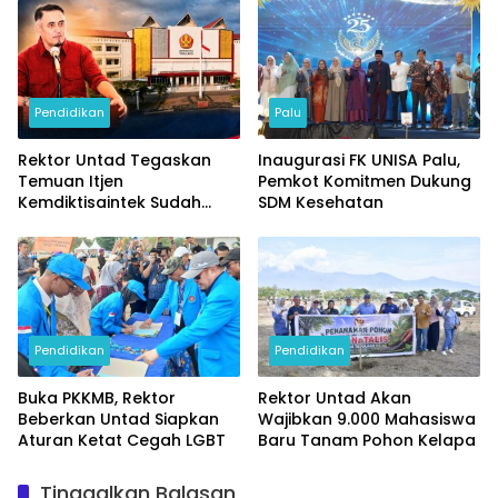
Pendidikan
Palu
Rektor Untad Tegaskan
Inaugurasi FK UNISA Palu,
Temuan Itjen
Pemkot Komitmen Dukung
Kemdiktisaintek Sudah
SDM Kesehatan
Ditindaklanjuti
Pendidikan
Pendidikan
Buka PKKMB, Rektor
Rektor Untad Akan
Beberkan Untad Siapkan
Wajibkan 9.000 Mahasiswa
Aturan Ketat Cegah LGBT
Baru Tanam Pohon Kelapa
Tinggalkan Balasan