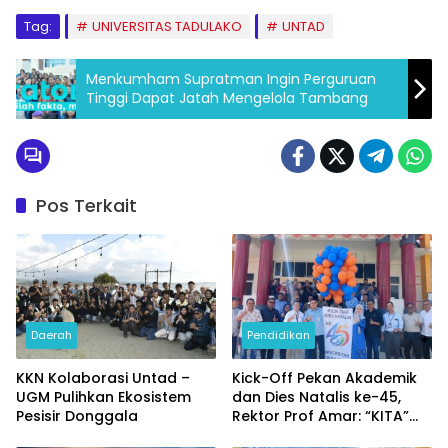
Tag:
UNIVERSITAS TADULAKO
UNTAD
Menkumham Supratman Ingin Perguruan
Tinggi Dapat Jatah Mengelola Tambang
Pos Terkait
Daerah
Pendidikan
KKN Kolaborasi Untad –
Kick-Off Pekan Akademik
UGM Pulihkan Ekosistem
dan Dies Natalis ke-45,
Pesisir Donggala
Rektor Prof Amar: “KITA”
Untad