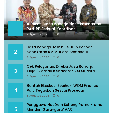
Audiensi, Jasa Raharja dan Kementerian
1
PAN-RB Perkuat Koordinasi
2 Agustus 2026
0
Jasa Raharja Jamin Seluruh Korban
2
Kebakaran KM Mutiara Sentosa II
2 Agustus 2026
0
Cek Pelayanan, Direksi Jasa Raharja
3
Tinjau Korban Kebakaran KM Mutiara
Sentosa II
3 Agustus 2026
0
Bantah Eksekusi Sepihak, WOM Finance
4
Palu Tegaskan Sesuai Prosedur
3 Agustus 2026
0
Punggawa NasDem Sulteng Ramai-ramai
5
Mundur ‘Gara-gara’ AAC