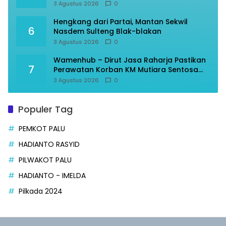
3 Agustus 2026
0
Hengkang dari Partai, Mantan Sekwil
6
Nasdem Sulteng Blak-blakan
3 Agustus 2026
0
Wamenhub – Dirut Jasa Raharja Pastikan
7
Perawatan Korban KM Mutiara Sentosa
Optimal
3 Agustus 2026
0
Populer Tag
PEMKOT PALU
HADIANTO RASYID
PILWAKOT PALU
HADIANTO - IMELDA
Pilkada 2024