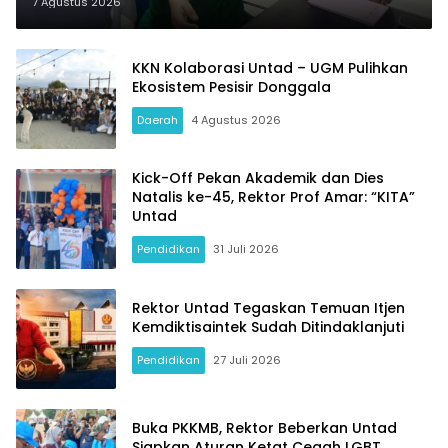
ke-45 Untad
7 Agustus 2026
KKN Kolaborasi Untad – UGM Pulihkan
Ekosistem Pesisir Donggala
Daerah
4 Agustus 2026
Kick-Off Pekan Akademik dan Dies
Natalis ke-45, Rektor Prof Amar: “KITA”
Untad
Pendidikan
31 Juli 2026
Rektor Untad Tegaskan Temuan Itjen
Kemdiktisaintek Sudah Ditindaklanjuti
Pendidikan
27 Juli 2026
Buka PKKMB, Rektor Beberkan Untad
Siapkan Aturan Ketat Cegah LGBT