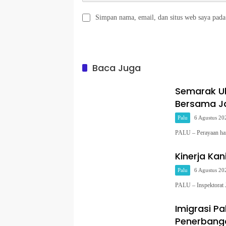
Simpan nama, email, dan situs web saya pada
Baca Juga
Semarak Ul
Bersama Ja
Palu
6 Agustus 20
PALU – Perayaan har
Kinerja Kani
Palu
6 Agustus 20
PALU – Inspektorat J
Imigrasi Pa
Penerbanga