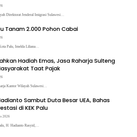
26
ah Direktorat Jenderal Imigrasi Sulawesi…
lu Tanam 2.000 Pohon Cabai
26
ota Palu, Imelda Liliana…
hkan Hadiah Emas, Jasa Raharja Sulteng
Masyarakat Taat Pajak
26
arja Kantor Wilayah Sulawesi…
Hadianto Sambut Duta Besar UEA, Bahas
estasi di KEK Palu
us 2026
alu, H. Hadianto Rasyid,…