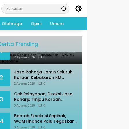
Olahraga
Opini
Umum
Berita Trending
Audiensi, Jasa Raharja dan
1
Kementerian PAN-RB Perkuat
Koordinasi
2 Agustus 2026
0
Jasa Raharja Jamin Seluruh
2
Korban Kebakaran KM
Mutiara Sentosa II
2 Agustus 2026
0
Cek Pelayanan, Direksi Jasa
3
Raharja Tinjau Korban
Kebakaran KM Mutiara
3 Agustus 2026
0
Sentosa II
Bantah Eksekusi Sepihak,
4
WOM Finance Palu Tegaskan
Sesuai Prosedur
3 Agustus 2026
0