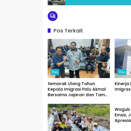
Pos Terkait
Palu
Palu
Semarak Ulang Tahun
Kinerja 
Kepala Imigrasi Palu Akmal
Imigrasi
Bersama Jajaran dan Tamu
Palu
Spesial
Wagub 
Emas, J
Apresia
Pajak