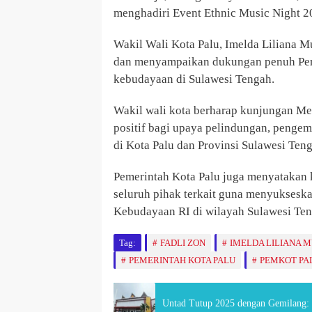
menghadiri Event Ethnic Music Night 2
Wakil Wali Kota Palu, Imelda Liliana 
dan menyampaikan dukungan penuh Peme
kebudayaan di Sulawesi Tengah.
Wakil wali kota berharap kunjungan M
positif bagi upaya pelindungan, penge
di Kota Palu dan Provinsi Sulawesi Ten
Pemerintah Kota Palu juga menyatakan 
seluruh pihak terkait guna menyukseska
Kebudayaan RI di wilayah Sulawesi Ten
Tag:
FADLI ZON
IMELDA LILIANA M
PEMERINTAH KOTA PALU
PEMKOT PA
Untad Tutup 2025 dengan Gemilang: 