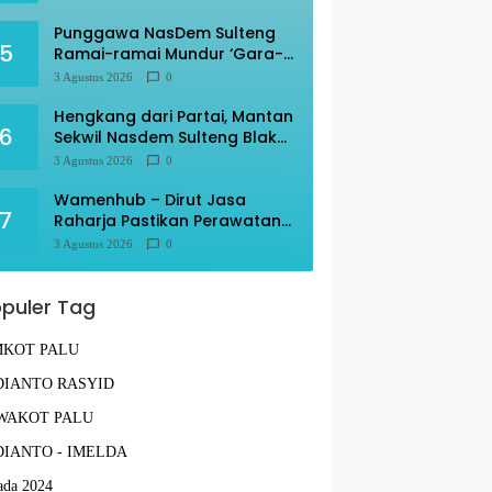
Punggawa NasDem Sulteng
5
Ramai-ramai Mundur ‘Gara-
gara’ AAC
3 Agustus 2026
0
Hengkang dari Partai, Mantan
6
Sekwil Nasdem Sulteng Blak-
blakan
3 Agustus 2026
0
Wamenhub – Dirut Jasa
7
Raharja Pastikan Perawatan
Korban KM Mutiara Sentosa
3 Agustus 2026
0
Optimal
puler Tag
MKOT PALU
IANTO RASYID
WAKOT PALU
IANTO - IMELDA
ada 2024