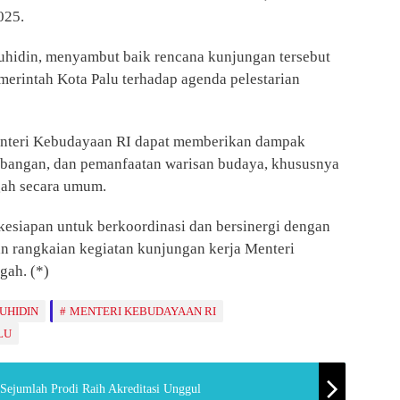
025.
Muhidin, menyambut baik rencana kunjungan tersebut
rintah Kota Palu terhadap agenda pelestarian
enteri Kebudayaan RI dapat memberikan dampak
mbangan, dan pemanfaatan warisan budaya, khususnya
gah secara umum.
kesiapan untuk berkoordinasi dan bersinergi dengan
n rangkaian kegiatan kunjungan kerja Menteri
gah. (*)
UHIDIN
MENTERI KEBUDAYAAN RI
LU
Sejumlah Prodi Raih Akreditasi Unggul