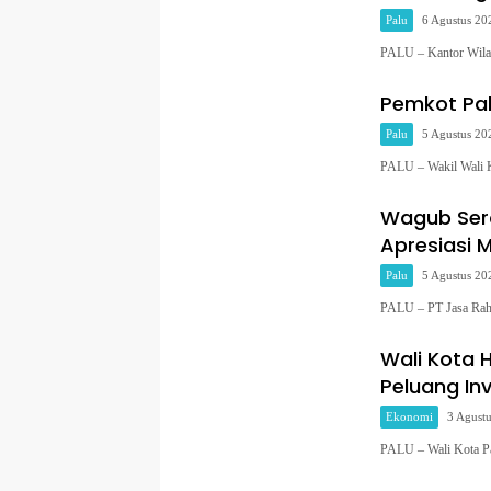
Palu
6 Agustus 20
PALU – Kantor Wilay
Pemkot Pa
Palu
5 Agustus 20
PALU – Wakil Wali K
Wagub Sera
Apresiasi 
Palu
5 Agustus 20
PALU – PT Jasa Rah
Wali Kota 
Peluang Inv
Ekonomi
3 Agust
PALU – Wali Kota P