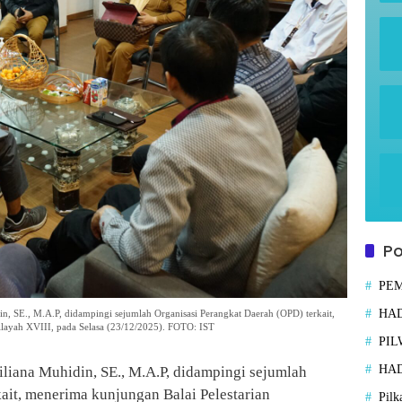
Po
PE
HAD
, SE., M.A.P, didampingi sejumlah Organisasi Perangkat Daerah (OPD) terkait,
layah XVIII, pada Selasa (23/12/2025). FOTO: IST
PIL
HAD
iliana Muhidin, SE., M.A.P, didampingi sejumlah
ait, menerima kunjungan Balai Pelestarian
Pilk