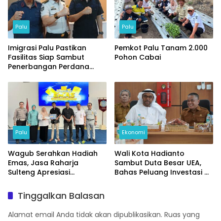
Palu
Palu
Imigrasi Palu Pastikan
Pemkot Palu Tanam 2.000
Fasilitas Siap Sambut
Pohon Cabai
Penerbangan Perdana
Internasional
Palu
Ekonomi
Wagub Serahkan Hadiah
Wali Kota Hadianto
Emas, Jasa Raharja
Sambut Duta Besar UEA,
Sulteng Apresiasi
Bahas Peluang Investasi di
Masyarakat Taat Pajak
KEK Palu
Tinggalkan Balasan
Alamat email Anda tidak akan dipublikasikan.
Ruas yang