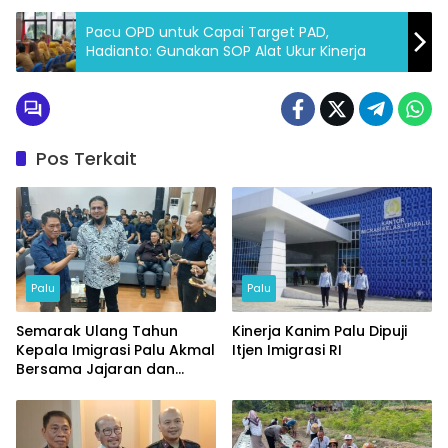
Pacu OPD untuk Capai Target PAD,
Hadianto: Gunakan SOP Alat Ukur Kinerja
Pos Terkait
Palu
Palu
Semarak Ulang Tahun
Kinerja Kanim Palu Dipuji
Kepala Imigrasi Palu Akmal
Itjen Imigrasi RI
Bersama Jajaran dan
Tamu Spesial