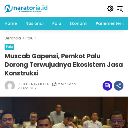
Langsung
ke
konten
Home
Nasional
Palu
Ekonomi
Parlementeria
Beranda
Palu
Palu
Muscab Gapensi, Pemkot Palu
Dorong Terwujudnya Ekosistem Jasa
Konstruksi
REDAKSI NARATORIA
2 Min Baca
29 April 2025