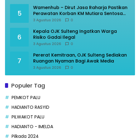
Wamenhub – Dirut Jasa Raharja Pastikan
5
Perawatan Korban KM Mutiara Sentosa
Optimal
3 Agustus 2026
0
Kepala OJK Sulteng Ingatkan Warga
6
Risiko Gadai Ilegal
3 Agustus 2026
0
Pererat Kemitraan, OJK Sulteng Sediakan
7
Ruangan Nyaman Bagi Awak Media
3 Agustus 2026
0
Populer Tag
PEMKOT PALU
HADIANTO RASYID
PILWAKOT PALU
HADIANTO - IMELDA
Pilkada 2024