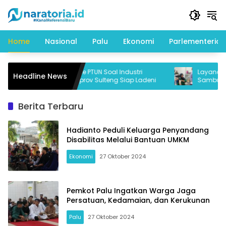
Langsung
ke
konten
Home
Nasional
Palu
Ekonomi
Parlementeria
Diseret JATAM ke PTUN Soal Industri
Layanan Keseh
Headline News
Morowali, Pemprov Sulteng Siap Ladeni
Sambut Puncak
Berita Terbaru
Hadianto Peduli Keluarga Penyandang
Disabilitas Melalui Bantuan UMKM
Ekonomi
27 Oktober 2024
Pemkot Palu Ingatkan Warga Jaga
Persatuan, Kedamaian, dan Kerukunan
Palu
27 Oktober 2024