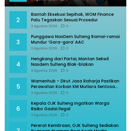
Bantah Eksekusi Sepihak, WOM Finance
2
Palu Tegaskan Sesuai Prosedur
3 Agustus 2026
0
Punggawa NasDem Sulteng Ramai-ramai
3
Mundur ‘Gara-gara’ AAC
3 Agustus 2026
0
Hengkang dari Partai, Mantan Sekwil
4
Nasdem Sulteng Blak-blakan
3 Agustus 2026
0
Wamenhub – Dirut Jasa Raharja Pastikan
5
Perawatan Korban KM Mutiara Sentosa
Optimal
3 Agustus 2026
0
Kepala OJK Sulteng Ingatkan Warga
6
Risiko Gadai Ilegal
3 Agustus 2026
0
Pererat Kemitraan, OJK Sulteng Sediakan