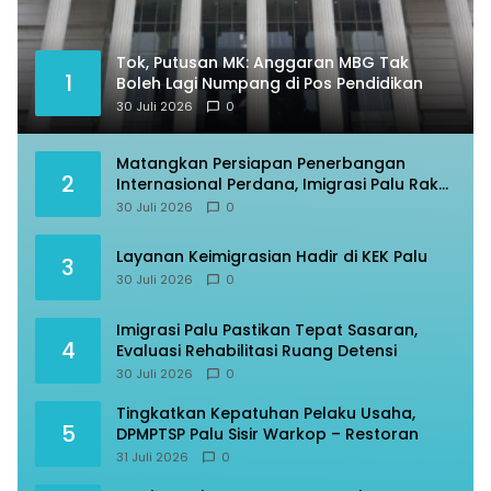
Tok, Putusan MK: Anggaran MBG Tak
1
Boleh Lagi Numpang di Pos Pendidikan
30 Juli 2026
0
Matangkan Persiapan Penerbangan
2
Internasional Perdana, Imigrasi Palu Rakor
dengan Gubernur Sulteng
30 Juli 2026
0
Layanan Keimigrasian Hadir di KEK Palu
3
30 Juli 2026
0
Imigrasi Palu Pastikan Tepat Sasaran,
4
Evaluasi Rehabilitasi Ruang Detensi
30 Juli 2026
0
Tingkatkan Kepatuhan Pelaku Usaha,
5
DPMPTSP Palu Sisir Warkop – Restoran
31 Juli 2026
0