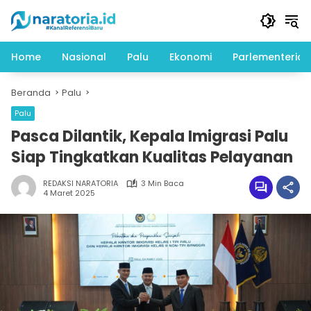
Langsung
ke
konten
Home
Nasional
Palu
Ekonomi
Parlementeria
Beranda
Palu
Palu
Pasca Dilantik, Kepala Imigrasi Palu
Siap Tingkatkan Kualitas Pelayanan
REDAKSI NARATORIA
3 Min Baca
4 Maret 2025