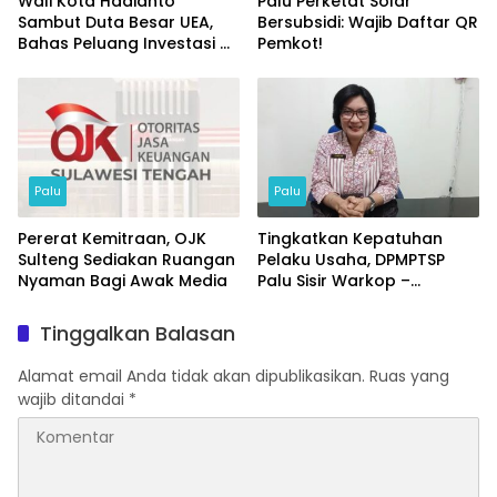
Wali Kota Hadianto
Palu Perketat Solar
Sambut Duta Besar UEA,
Bersubsidi: Wajib Daftar QR
Bahas Peluang Investasi di
Pemkot!
KEK Palu
Palu
Palu
Pererat Kemitraan, OJK
Tingkatkan Kepatuhan
Sulteng Sediakan Ruangan
Pelaku Usaha, DPMPTSP
Nyaman Bagi Awak Media
Palu Sisir Warkop –
Restoran
Tinggalkan Balasan
Alamat email Anda tidak akan dipublikasikan.
Ruas yang
wajib ditandai
*