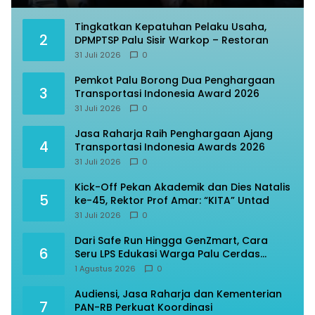
Tingkatkan Kepatuhan Pelaku Usaha,
2
DPMPTSP Palu Sisir Warkop – Restoran
31 Juli 2026
0
Pemkot Palu Borong Dua Penghargaan
3
Transportasi Indonesia Award 2026
31 Juli 2026
0
Jasa Raharja Raih Penghargaan Ajang
4
Transportasi Indonesia Awards 2026
31 Juli 2026
0
Kick-Off Pekan Akademik dan Dies Natalis
5
ke-45, Rektor Prof Amar: “KITA” Untad
31 Juli 2026
0
Dari Safe Run Hingga GenZmart, Cara
6
Seru LPS Edukasi Warga Palu Cerdas
Finansial
1 Agustus 2026
0
Audiensi, Jasa Raharja dan Kementerian
7
PAN-RB Perkuat Koordinasi