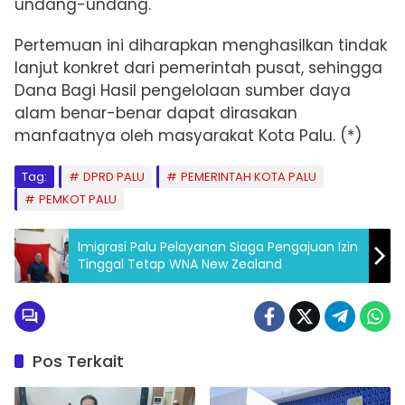
undang-undang.
Pertemuan ini diharapkan menghasilkan tindak
lanjut konkret dari pemerintah pusat, sehingga
Dana Bagi Hasil pengelolaan sumber daya
alam benar-benar dapat dirasakan
manfaatnya oleh masyarakat Kota Palu. (*)
Tag:
DPRD PALU
PEMERINTAH KOTA PALU
PEMKOT PALU
Imigrasi Palu Pelayanan Siaga Pengajuan Izin
Tinggal Tetap WNA New Zealand
Pos Terkait