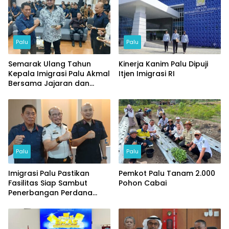
Palu
Palu
Semarak Ulang Tahun
Kinerja Kanim Palu Dipuji
Kepala Imigrasi Palu Akmal
Itjen Imigrasi RI
Bersama Jajaran dan
Tamu Spesial
Palu
Palu
Imigrasi Palu Pastikan
Pemkot Palu Tanam 2.000
Fasilitas Siap Sambut
Pohon Cabai
Penerbangan Perdana
Internasional