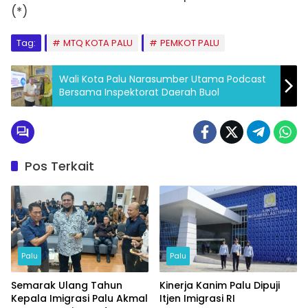
(*)
Tag:
MTQ KOTA PALU
PEMKOT PALU
Wali Kota Palu Narasumber Utama Podcast
Bersama Inspektorat Daerah Buol
Pos Terkait
Palu
Palu
Semarak Ulang Tahun
Kinerja Kanim Palu Dipuji
Kepala Imigrasi Palu Akmal
Itjen Imigrasi RI