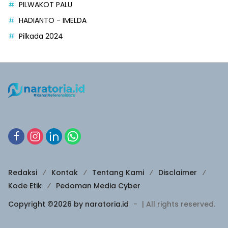
PILWAKOT PALU
HADIANTO - IMELDA
Pilkada 2024
Redaksi
Kontak
Tentang Kami
Disclaimer
Kode Etik
Pedoman Media Cyber
Copyright ©2026 by naratoria.id
-
| All rights reserved.