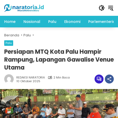
Langsung
ke
konten
Home
Nasional
Palu
Ekonomi
Parlementeria
Beranda
Palu
Palu
Persiapan MTQ Kota Palu Hampir
Rampung, Lapangan Gawalise Venue
Utama
REDAKSI NARATORIA
2 Min Baca
10 Oktober 2025