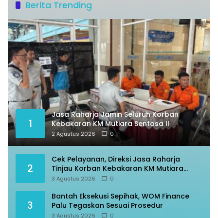
Berita Trending
Jasa Raharja Jamin Seluruh Korban
1
Kebakaran KM Mutiara Sentosa II
2 Agustus 2026
0
Cek Pelayanan, Direksi Jasa Raharja
2
Tinjau Korban Kebakaran KM Mutiara
Sentosa II
3 Agustus 2026
0
Bantah Eksekusi Sepihak, WOM Finance
3
Palu Tegaskan Sesuai Prosedur
3 Agustus 2026
0