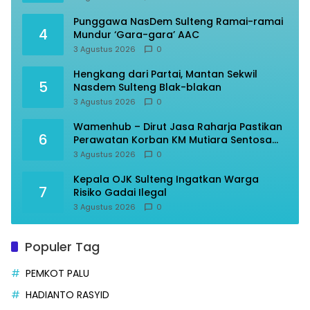
Punggawa NasDem Sulteng Ramai-ramai
4
Mundur ‘Gara-gara’ AAC
3 Agustus 2026
0
Hengkang dari Partai, Mantan Sekwil
5
Nasdem Sulteng Blak-blakan
3 Agustus 2026
0
Wamenhub – Dirut Jasa Raharja Pastikan
6
Perawatan Korban KM Mutiara Sentosa
Optimal
3 Agustus 2026
0
Kepala OJK Sulteng Ingatkan Warga
7
Risiko Gadai Ilegal
3 Agustus 2026
0
Populer Tag
PEMKOT PALU
HADIANTO RASYID