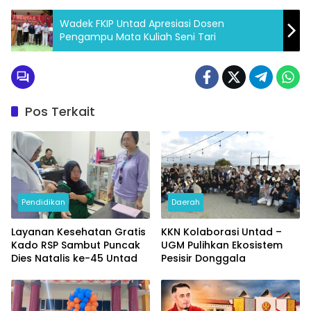
Wadek FKIP Untad Apresiasi Dosen
Pengampu Mata Kuliah Seni Tari
Pos Terkait
Pendidikan
Daerah
Layanan Kesehatan Gratis
KKN Kolaborasi Untad –
Kado RSP Sambut Puncak
UGM Pulihkan Ekosistem
Dies Natalis ke-45 Untad
Pesisir Donggala