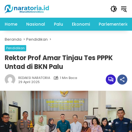
Langsung
ke
konten
Home
Nasional
Palu
Ekonomi
Parlementeria
Beranda
Pendidikan
Pendidikan
Rektor Prof Amar Tinjau Tes PPPK
Untad di BKN Palu
REDAKSI NARATORIA
1 Min Baca
29 April 2025