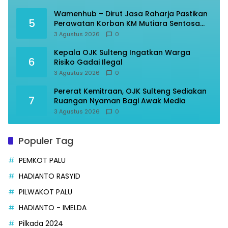
Wamenhub – Dirut Jasa Raharja Pastikan
5
Perawatan Korban KM Mutiara Sentosa
Optimal
3 Agustus 2026
0
Kepala OJK Sulteng Ingatkan Warga
6
Risiko Gadai Ilegal
3 Agustus 2026
0
Pererat Kemitraan, OJK Sulteng Sediakan
7
Ruangan Nyaman Bagi Awak Media
3 Agustus 2026
0
Populer Tag
PEMKOT PALU
HADIANTO RASYID
PILWAKOT PALU
HADIANTO - IMELDA
Pilkada 2024