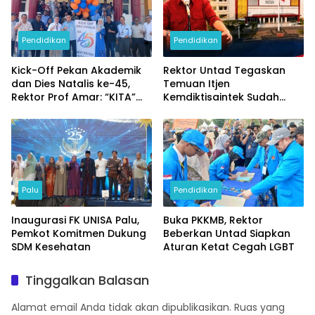
Pendidikan
Pendidikan
Kick-Off Pekan Akademik
Rektor Untad Tegaskan
dan Dies Natalis ke-45,
Temuan Itjen
Rektor Prof Amar: “KITA”
Kemdiktisaintek Sudah
Untad
Ditindaklanjuti
Palu
Pendidikan
Inaugurasi FK UNISA Palu,
Buka PKKMB, Rektor
Pemkot Komitmen Dukung
Beberkan Untad Siapkan
SDM Kesehatan
Aturan Ketat Cegah LGBT
Tinggalkan Balasan
Alamat email Anda tidak akan dipublikasikan.
Ruas yang