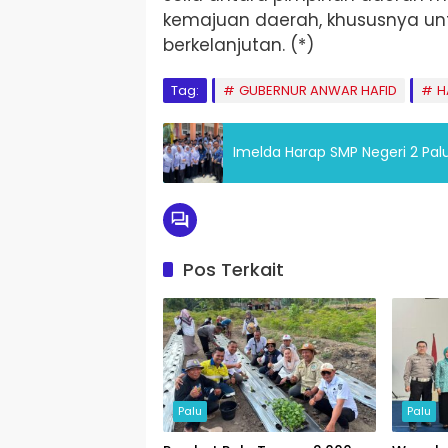
kemajuan daerah, khususnya u
berkelanjutan. (*)
Tag:
GUBERNUR ANWAR HAFID
H
Imelda Harap SMP Negeri 2 Pal
Pos Terkait
Palu
Palu