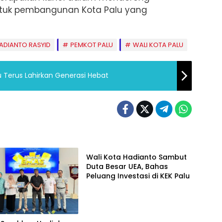
ntuk pembangunan Kota Palu yang
ADIANTO RASYID
PEMKOT PALU
WALI KOTA PALU
u Terus Lahirkan Generasi Hebat
Ekonomi
Wali Kota Hadianto Sambut
Duta Besar UEA, Bahas
Peluang Investasi di KEK Palu