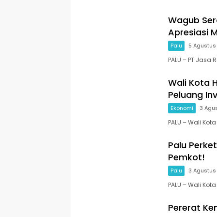
Wagub Sera
Apresiasi 
Palu
5 Agustus
PALU – PT Jasa 
Wali Kota 
Peluang Inv
Ekonomi
3 Agu
PALU – Wali Kota
Palu Perket
Pemkot!
Palu
3 Agustus
PALU – Wali Kota
Pererat Ke