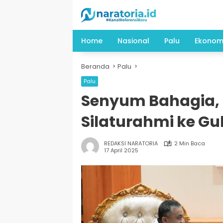
Langsung
ke
konten
Home
Nasional
Palu
Ekonom
Beranda
Palu
Palu
Senyum Bahagia, 
Silaturahmi ke Gu
REDAKSI NARATORIA
2 Min Baca
17 April 2025