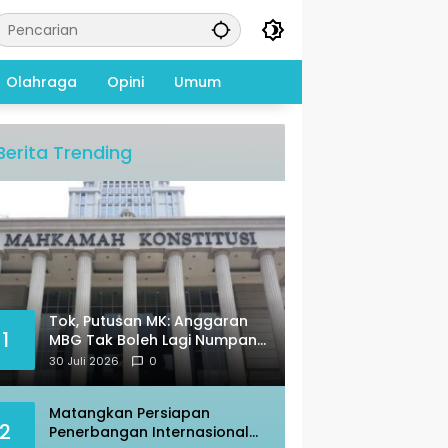
Olahraga
Opini
Umum
Berita Trending
Tok, Putusan MK: Anggaran
1
MBG Tak Boleh Lagi Numpang
di Pos Pendidikan
30 Juli 2026
0
Matangkan Persiapan
2
Penerbangan Internasional