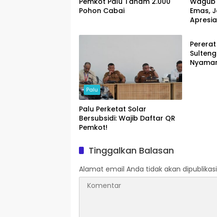
Pemkot Palu Tanam 2.000
Wagub 
Pohon Cabai
Emas, J
Apresia
Palu
Pajak
Pererat
Sulten
Nyaman
Palu
Palu Perketat Solar
Bersubsidi: Wajib Daftar QR
Pemkot!
Tinggalkan Balasan
Alamat email Anda tidak akan dipublikasi