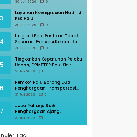
Perdana, Imigrasi Palu Rakor
30 Juli 2026
0
dengan Gubernur Sulteng
Layanan Keimigrasian Hadir di
3
KEK Palu
30 Juli 2026
0
Imigrasi Palu Pastikan Tepat
4
Sasaran, Evaluasi Rehabilitasi
Ruang Detensi
30 Juli 2026
0
Tingkatkan Kepatuhan Pelaku
5
Usaha, DPMPTSP Palu Sisir
Warkop – Restoran
31 Juli 2026
0
Pemkot Palu Borong Dua
6
Penghargaan Transportasi
Indonesia Award 2026
31 Juli 2026
0
Jasa Raharja Raih
7
Penghargaan Ajang
Transportasi Indonesia
31 Juli 2026
0
Awards 2026
puler Tag