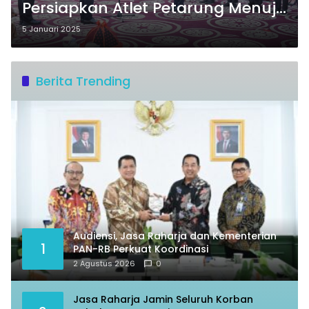
Persiapkan Atlet Petarung Menuju
PON XXII NTT-NTB
5 Januari 2025
Berita Trending
Audiensi, Jasa Raharja dan Kementerian
1
PAN-RB Perkuat Koordinasi
2 Agustus 2026
0
Jasa Raharja Jamin Seluruh Korban