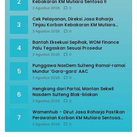
2
Kebakaran KM Mutiara Sentosa II
2 Agustus 2026
0
Cek Pelayanan, Direksi Jasa Raharja
3
Tinjau Korban Kebakaran KM Mutiara
Sentosa II
3 Agustus 2026
0
Bantah Eksekusi Sepihak, WOM Finance
4
Palu Tegaskan Sesuai Prosedur
3 Agustus 2026
0
Punggawa NasDem Sulteng Ramai-ramai
5
Mundur ‘Gara-gara’ AAC
3 Agustus 2026
0
Hengkang dari Partai, Mantan Sekwil
6
Nasdem Sulteng Blak-blakan
3 Agustus 2026
0
Wamenhub – Dirut Jasa Raharja Pastikan
7
Perawatan Korban KM Mutiara Sentosa
Optimal
3 Agustus 2026
0