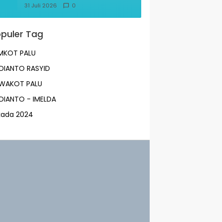
Transportasi Indonesia
31 Juli 2026
0
Awards 2026
puler Tag
MKOT PALU
DIANTO RASYID
LWAKOT PALU
DIANTO - IMELDA
lkada 2024