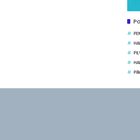
Po
PE
HA
PI
HA
Pi