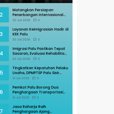
Matangkan Persiapan
2
Penerbangan Internasional
Perdana, Imigrasi Palu Rakor
30 Juli 2026
0
dengan Gubernur Sulteng
Layanan Keimigrasian Hadir di
3
KEK Palu
30 Juli 2026
0
Imigrasi Palu Pastikan Tepat
4
Sasaran, Evaluasi Rehabilitasi
Ruang Detensi
30 Juli 2026
0
Tingkatkan Kepatuhan Pelaku
5
Usaha, DPMPTSP Palu Sisir
Warkop – Restoran
31 Juli 2026
0
Pemkot Palu Borong Dua
6
Penghargaan Transportasi
Indonesia Award 2026
31 Juli 2026
0
Jasa Raharja Raih
7
Penghargaan Ajang