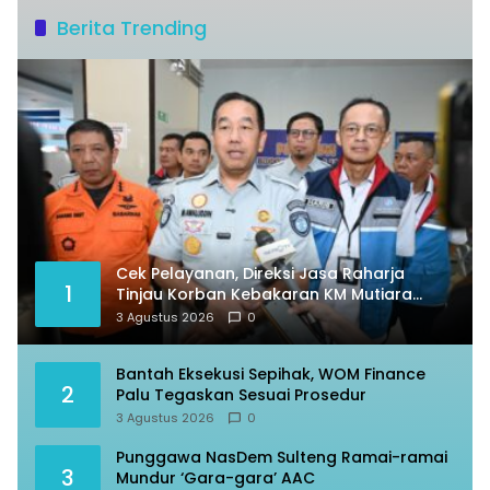
Berita Trending
Cek Pelayanan, Direksi Jasa Raharja
1
Tinjau Korban Kebakaran KM Mutiara
Sentosa II
3 Agustus 2026
0
Bantah Eksekusi Sepihak, WOM Finance
2
Palu Tegaskan Sesuai Prosedur
3 Agustus 2026
0
Punggawa NasDem Sulteng Ramai-ramai
3
Mundur ‘Gara-gara’ AAC