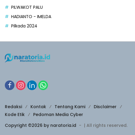
PILWAKOT PALU
HADIANTO - IMELDA
Pilkada 2024
Redaksi
Kontak
Tentang Kami
Disclaimer
Kode Etik
Pedoman Media Cyber
Copyright ©2026 by naratoria.id
-
| All rights reserved.