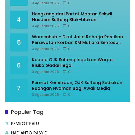
3 Agustus 2026
0
Hengkang dari Partai, Mantan Sekwil
4
Nasdem Sulteng Blak-blakan
3 Agustus 2026
0
Wamenhub – Dirut Jasa Raharja Pastikan
5
Perawatan Korban KM Mutiara Sentosa
Optimal
3 Agustus 2026
0
Kepala OJK Sulteng Ingatkan Warga
6
Risiko Gadai Ilegal
3 Agustus 2026
0
Pererat Kemitraan, OJK Sulteng Sediakan
7
Ruangan Nyaman Bagi Awak Media
3 Agustus 2026
0
Populer Tag
PEMKOT PALU
HADIANTO RASYID