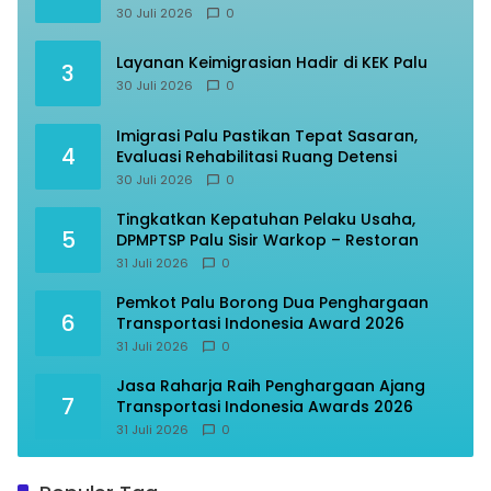
dengan Gubernur Sulteng
30 Juli 2026
0
Layanan Keimigrasian Hadir di KEK Palu
3
30 Juli 2026
0
Imigrasi Palu Pastikan Tepat Sasaran,
4
Evaluasi Rehabilitasi Ruang Detensi
30 Juli 2026
0
Tingkatkan Kepatuhan Pelaku Usaha,
5
DPMPTSP Palu Sisir Warkop – Restoran
31 Juli 2026
0
Pemkot Palu Borong Dua Penghargaan
6
Transportasi Indonesia Award 2026
31 Juli 2026
0
Jasa Raharja Raih Penghargaan Ajang
7
Transportasi Indonesia Awards 2026
31 Juli 2026
0