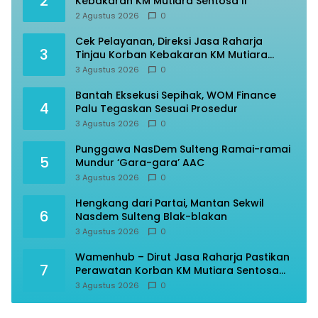
2
Kebakaran KM Mutiara Sentosa II
2 Agustus 2026
0
Cek Pelayanan, Direksi Jasa Raharja
3
Tinjau Korban Kebakaran KM Mutiara
Sentosa II
3 Agustus 2026
0
Bantah Eksekusi Sepihak, WOM Finance
4
Palu Tegaskan Sesuai Prosedur
3 Agustus 2026
0
Punggawa NasDem Sulteng Ramai-ramai
5
Mundur ‘Gara-gara’ AAC
3 Agustus 2026
0
Hengkang dari Partai, Mantan Sekwil
6
Nasdem Sulteng Blak-blakan
3 Agustus 2026
0
Wamenhub – Dirut Jasa Raharja Pastikan
7
Perawatan Korban KM Mutiara Sentosa
Optimal
3 Agustus 2026
0