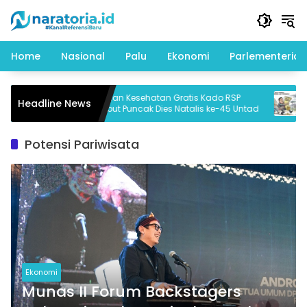
Langsung
ke
konten
Home
Nasional
Palu
Ekonomi
Parlementeria
Layanan Kesehatan Gratis Kado RSP
BREA
Headline News
ni
Sambut Puncak Dies Natalis ke-45 Untad
Bape
Potensi Pariwisata
Ekonomi
Munas II Forum Backstagers