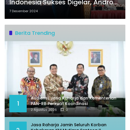
Indonesia Sukses Digelar, Andro
Rohmana Terpilih Menjadi Ketua
7 Desember 2024
Umum
Berita Trending
Audiensi, Jasa Raharja dan Kementerian
1
PAN-RB Perkuat Koordinasi
2 Agustus 2026
0
Jasa Raharja Jamin Seluruh Korban