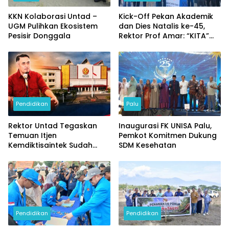
KKN Kolaborasi Untad –
Kick-Off Pekan Akademik
UGM Pulihkan Ekosistem
dan Dies Natalis ke-45,
Pesisir Donggala
Rektor Prof Amar: “KITA”
Untad
Pendidikan
Palu
Rektor Untad Tegaskan
Inaugurasi FK UNISA Palu,
Temuan Itjen
Pemkot Komitmen Dukung
Kemdiktisaintek Sudah
SDM Kesehatan
Ditindaklanjuti
Pendidikan
Pendidikan