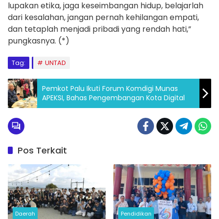
lupakan etika, jaga keseimbangan hidup, belajarlah
dari kesalahan, jangan pernah kehilangan empati,
dan tetaplah menjadi pribadi yang rendah hati,”
pungkasnya. (*)
Tag:
UNTAD
Pemkot Palu Ikuti Forum Komdigi Munas
APEKSI, Bahas Pengembangan Kota Digital
Pos Terkait
Daerah
Pendidikan