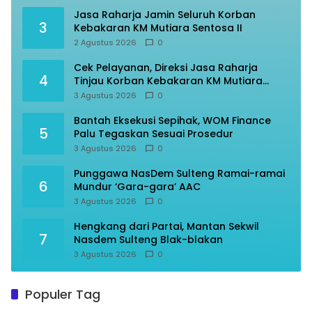
Jasa Raharja Jamin Seluruh Korban
3
Kebakaran KM Mutiara Sentosa II
2 Agustus 2026
0
Cek Pelayanan, Direksi Jasa Raharja
4
Tinjau Korban Kebakaran KM Mutiara
Sentosa II
3 Agustus 2026
0
Bantah Eksekusi Sepihak, WOM Finance
5
Palu Tegaskan Sesuai Prosedur
3 Agustus 2026
0
Punggawa NasDem Sulteng Ramai-ramai
6
Mundur ‘Gara-gara’ AAC
3 Agustus 2026
0
Hengkang dari Partai, Mantan Sekwil
7
Nasdem Sulteng Blak-blakan
3 Agustus 2026
0
Populer Tag