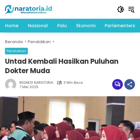
Langsung
ke
konten
Home
Nasional
Palu
Ekonomi
Parlementeria
Beranda
Pendidikan
Pendidikan
Untad Kembali Hasilkan Puluhan
Dokter Muda
REDAKSI NARATORIA
3 Min Baca
7 Mei 2025