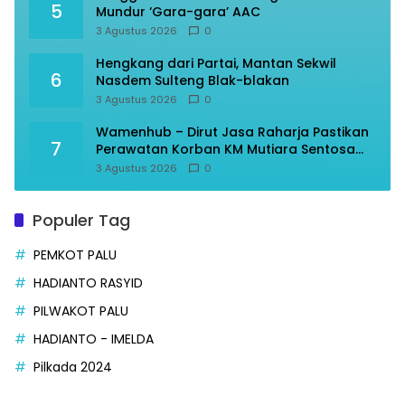
5
Mundur ‘Gara-gara’ AAC
3 Agustus 2026
0
Hengkang dari Partai, Mantan Sekwil
6
Nasdem Sulteng Blak-blakan
3 Agustus 2026
0
Wamenhub – Dirut Jasa Raharja Pastikan
7
Perawatan Korban KM Mutiara Sentosa
Optimal
3 Agustus 2026
0
Populer Tag
PEMKOT PALU
HADIANTO RASYID
PILWAKOT PALU
HADIANTO - IMELDA
Pilkada 2024