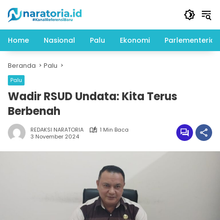
Langsung
ke
konten
Home
Nasional
Palu
Ekonomi
Parlementeria
Beranda
Palu
Palu
Wadir RSUD Undata: Kita Terus
Berbenah
REDAKSI NARATORIA
1 Min Baca
3 November 2024