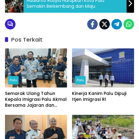
Hadianto Rasyid Harapkan Kota Palu
Semakin Berkembang dan Maju
Pos Terkait
Palu
Palu
Semarak Ulang Tahun
Kinerja Kanim Palu Dipuji
Kepala Imigrasi Palu Akmal
Itjen Imigrasi RI
Bersama Jajaran dan
Tamu Spesial