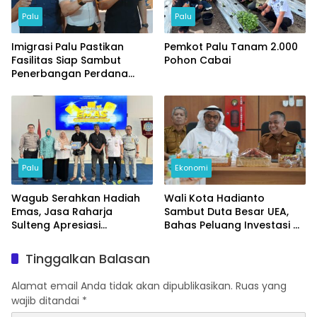
Palu
Palu
Imigrasi Palu Pastikan
Pemkot Palu Tanam 2.000
Fasilitas Siap Sambut
Pohon Cabai
Penerbangan Perdana
Internasional
Palu
Ekonomi
Wagub Serahkan Hadiah
Wali Kota Hadianto
Emas, Jasa Raharja
Sambut Duta Besar UEA,
Sulteng Apresiasi
Bahas Peluang Investasi di
Masyarakat Taat Pajak
KEK Palu
Tinggalkan Balasan
Alamat email Anda tidak akan dipublikasikan.
Ruas yang
wajib ditandai
*