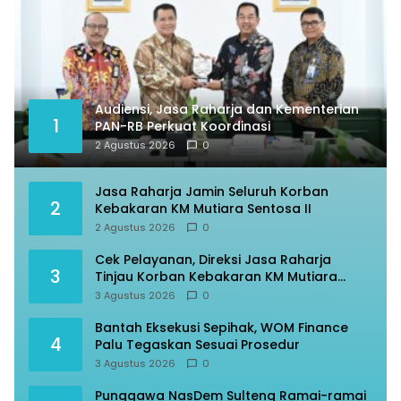
Audiensi, Jasa Raharja dan Kementerian
1
PAN-RB Perkuat Koordinasi
2 Agustus 2026
0
Jasa Raharja Jamin Seluruh Korban
2
Kebakaran KM Mutiara Sentosa II
2 Agustus 2026
0
Cek Pelayanan, Direksi Jasa Raharja
3
Tinjau Korban Kebakaran KM Mutiara
Sentosa II
3 Agustus 2026
0
Bantah Eksekusi Sepihak, WOM Finance
4
Palu Tegaskan Sesuai Prosedur
3 Agustus 2026
0
Punggawa NasDem Sulteng Ramai-ramai