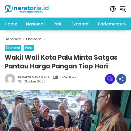
Langsung
ke
konten
Home
Nasional
Palu
Ekonomi
Parlementeria
Beranda
Ekonomi
Ekonomi
Palu
Wakil Wali Kota Palu Minta Satgas
Pantau Harga Pangan Tiap Hari
REDAKSI NARATORIA
3 Min Baca
30 Oktober 2025