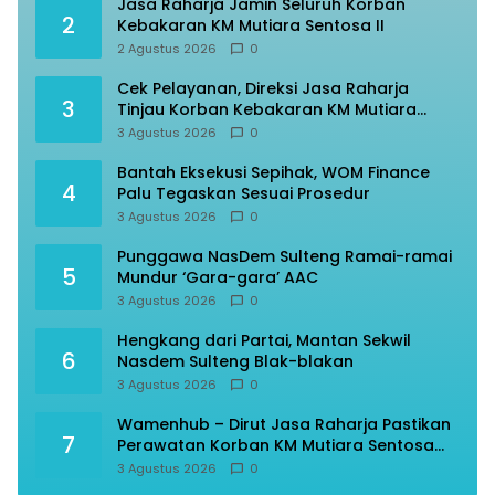
Jasa Raharja Jamin Seluruh Korban
2
Kebakaran KM Mutiara Sentosa II
2 Agustus 2026
0
Cek Pelayanan, Direksi Jasa Raharja
3
Tinjau Korban Kebakaran KM Mutiara
Sentosa II
3 Agustus 2026
0
Bantah Eksekusi Sepihak, WOM Finance
4
Palu Tegaskan Sesuai Prosedur
3 Agustus 2026
0
Punggawa NasDem Sulteng Ramai-ramai
5
Mundur ‘Gara-gara’ AAC
3 Agustus 2026
0
Hengkang dari Partai, Mantan Sekwil
6
Nasdem Sulteng Blak-blakan
3 Agustus 2026
0
Wamenhub – Dirut Jasa Raharja Pastikan
7
Perawatan Korban KM Mutiara Sentosa
Optimal
3 Agustus 2026
0