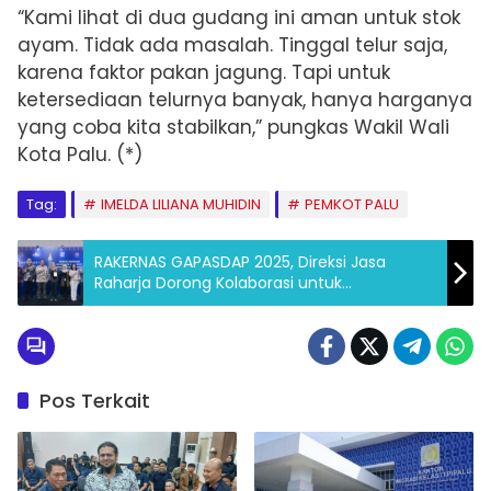
“Kami lihat di dua gudang ini aman untuk stok
ayam. Tidak ada masalah. Tinggal telur saja,
karena faktor pakan jagung. Tapi untuk
ketersediaan telurnya banyak, hanya harganya
yang coba kita stabilkan,” pungkas Wakil Wali
Kota Palu. (*)
Tag:
IMELDA LILIANA MUHIDIN
PEMKOT PALU
RAKERNAS GAPASDAP 2025, Direksi Jasa
Raharja Dorong Kolaborasi untuk
Transportasi ASDP yang Aman dan
Berkelanjutan
Pos Terkait