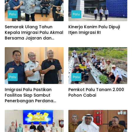
Palu
Palu
Semarak Ulang Tahun
Kinerja Kanim Palu Dipuji
Kepala Imigrasi Palu Akmal
Itjen Imigrasi RI
Bersama Jajaran dan
Tamu Spesial
Palu
Palu
Imigrasi Palu Pastikan
Pemkot Palu Tanam 2.000
Fasilitas Siap Sambut
Pohon Cabai
Penerbangan Perdana
Internasional