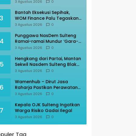
Kebakaran KM Mutiara
3 Agustus 2026
0
Sentosa II
Bantah Eksekusi Sepihak,
3
WOM Finance Palu Tegaskan
Sesuai Prosedur
3 Agustus 2026
0
Punggawa NasDem Sulteng
4
Ramai-ramai Mundur ‘Gara-
gara’ AAC
3 Agustus 2026
0
Hengkang dari Partai, Mantan
5
Sekwil Nasdem Sulteng Blak-
blakan
3 Agustus 2026
0
Wamenhub – Dirut Jasa
6
Raharja Pastikan Perawatan
Korban KM Mutiara Sentosa
3 Agustus 2026
0
Optimal
Kepala OJK Sulteng Ingatkan
7
Warga Risiko Gadai Ilegal
3 Agustus 2026
0
puler Tag