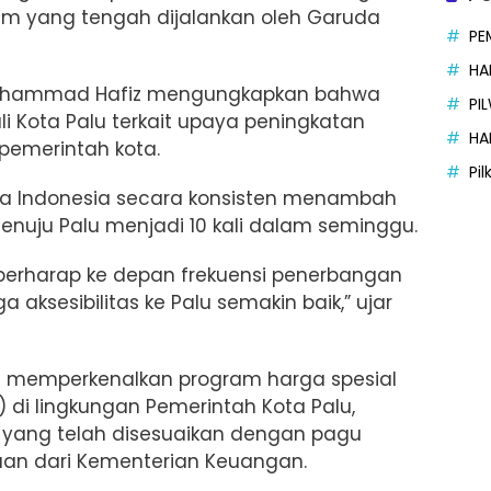
m yang tengah dijalankan oleh Garuda
PE
HA
Muhammad Hafiz mengungkapkan bahwa
PI
i Kota Palu terkait upaya peningkatan
HA
pemerintah kota.
Pi
 Indonesia secara konsisten menambah
nuju Palu menjadi 10 kali dalam seminggu.
berharap ke depan frekuensi penerbangan
 aksesibilitas ke Palu semakin baik,” ujar
ga memperkenalkan program harga spesial
) di lingkungan Pemerintah Kota Palu,
us yang telah disesuaikan dengan pagu
uan dari Kementerian Keuangan.