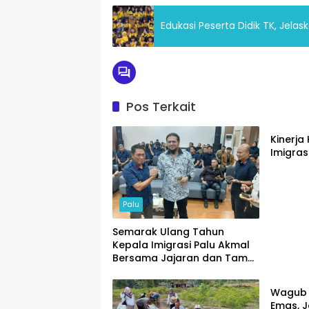
Edukasi Peserta Didik TK, Jel
Pos Terkait
Palu
Kinerja 
Imigrasi
Palu
Semarak Ulang Tahun
Kepala Imigrasi Palu Akmal
Bersama Jajaran dan Tamu
Palu
Spesial
Wagub 
Emas, J