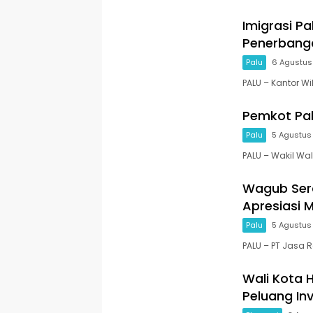
Imigrasi Pa
Penerbanga
Palu
6 Agustus
PALU – Kantor Wi
Pemkot Pa
Palu
5 Agustus
PALU – Wakil Wal
Wagub Sera
Apresiasi 
Palu
5 Agustus
PALU – PT Jasa 
Wali Kota 
Peluang Inv