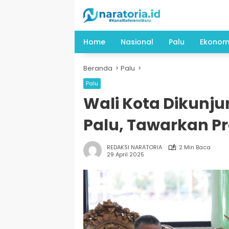
Langsung
ke
konten
Home
Nasional
Palu
Ekonom
Beranda
Palu
Palu
Wali Kota Dikunj
Palu, Tawarkan P
REDAKSI NARATORIA
2 Min Baca
29 April 2025