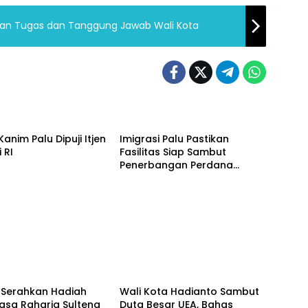
askan Tugas dan Tanggung Jawab Wali Kota
Palu
Kanim Palu Dipuji Itjen
Imigrasi Palu Pastikan
 RI
Fasilitas Siap Sambut
Penerbangan Perdana
Internasional
Ekonomi
Serahkan Hadiah
Wali Kota Hadianto Sambut
asa Raharja Sulteng
Duta Besar UEA, Bahas