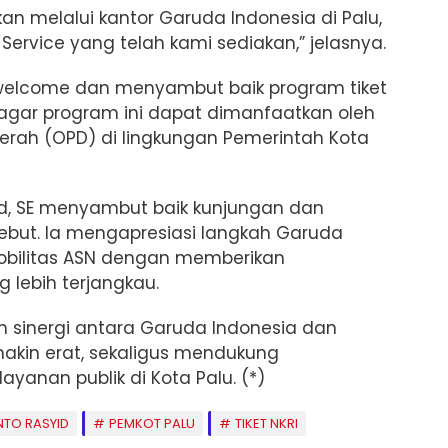
ukan melalui kantor Garuda Indonesia di Palu,
ervice yang telah kami sediakan,” jelasnya.
 welcome dan menyambut baik program tiket
p agar program ini dapat dimanfaatkan oleh
aerah (OPD) di lingkungan Pemerintah Kota
yid, SE menyambut baik kunjungan dan
ebut. Ia mengapresiasi langkah Garuda
bilitas ASN dengan memberikan
 lebih terjangkau.
an sinergi antara Garuda Indonesia dan
akin erat, sekaligus mendukung
ayanan publik di Kota Palu. (*)
NTO RASYID
PEMKOT PALU
TIKET NKRI