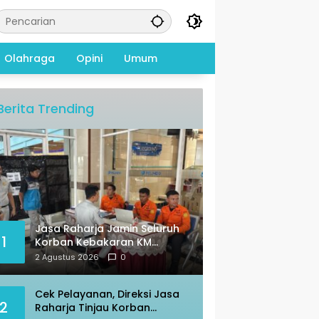
Olahraga
Opini
Umum
Berita Trending
Jasa Raharja Jamin Seluruh
1
Korban Kebakaran KM
Mutiara Sentosa II
2 Agustus 2026
0
Cek Pelayanan, Direksi Jasa
2
Raharja Tinjau Korban