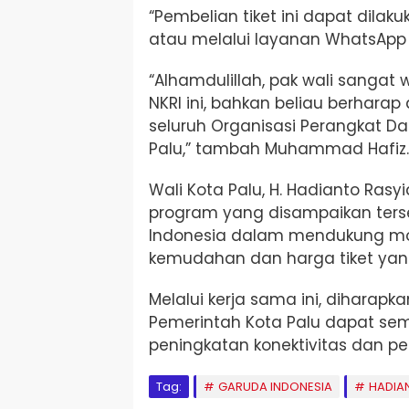
“Pembelian tiket ini dapat dilak
atau melalui layanan WhatsApp S
“A
lhamdulillah, p
ak wali sangat
NKRI ini, bahkan beliau berhara
seluruh Organisasi Perangkat D
Palu,” tambah Muhammad Hafiz.
Wali Kota Palu, H. Hadianto Ras
program yang disampaikan ters
Indonesia dalam mendukung mo
kemudahan dan harga tiket yang
Melalui kerja sama ini, diharapk
Pemerintah Kota Palu dapat sem
peningkatan konektivitas dan pel
Tag:
GARUDA INDONESIA
HADIA