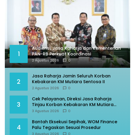
Audiensi, Jasa Raharja dan Kementerian
1
PAN-RB Perkuat Koordinasi
2 Agustus 2026
0
Jasa Raharja Jamin Seluruh Korban
2
Kebakaran KM Mutiara Sentosa II
2 Agustus 2026
0
Cek Pelayanan, Direksi Jasa Raharja
3
Tinjau Korban Kebakaran KM Mutiara
Sentosa II
3 Agustus 2026
0
Bantah Eksekusi Sepihak, WOM Finance
4
Palu Tegaskan Sesuai Prosedur
3 Agustus 2026
0