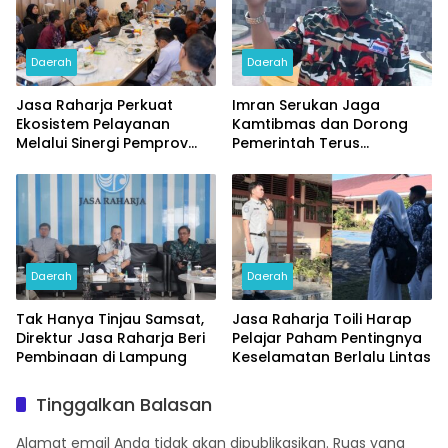
Daerah
Daerah
Jasa Raharja Perkuat
Imran Serukan Jaga
Ekosistem Pelayanan
Kamtibmas dan Dorong
Melalui Sinergi Pemprov
Pemerintah Terus
dan Polda Jambi
Prioritaskan Hak-hak PPPK
Daerah
Daerah
Tak Hanya Tinjau Samsat,
Jasa Raharja Toili Harap
Direktur Jasa Raharja Beri
Pelajar Paham Pentingnya
Pembinaan di Lampung
Keselamatan Berlalu Lintas
Tinggalkan Balasan
Alamat email Anda tidak akan dipublikasikan.
Ruas yang