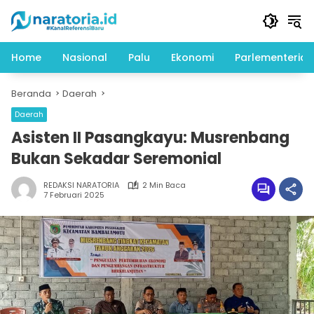
Langsung
ke
konten
Home
Nasional
Palu
Ekonomi
Parlementeria
Beranda
Daerah
Daerah
Asisten II Pasangkayu: Musrenbang
Bukan Sekadar Seremonial
REDAKSI NARATORIA
2 Min Baca
7 Februari 2025