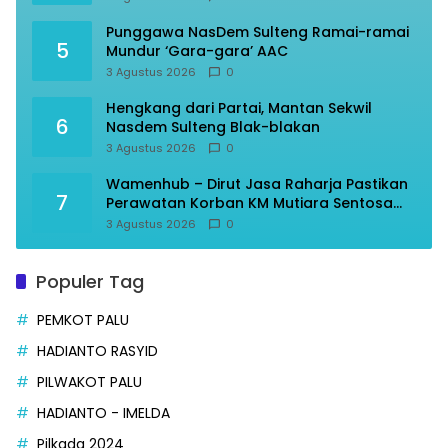
Punggawa NasDem Sulteng Ramai-ramai
5
Mundur ‘Gara-gara’ AAC
3 Agustus 2026
0
Hengkang dari Partai, Mantan Sekwil
6
Nasdem Sulteng Blak-blakan
3 Agustus 2026
0
Wamenhub – Dirut Jasa Raharja Pastikan
7
Perawatan Korban KM Mutiara Sentosa
Optimal
3 Agustus 2026
0
Populer Tag
PEMKOT PALU
HADIANTO RASYID
PILWAKOT PALU
HADIANTO - IMELDA
Pilkada 2024