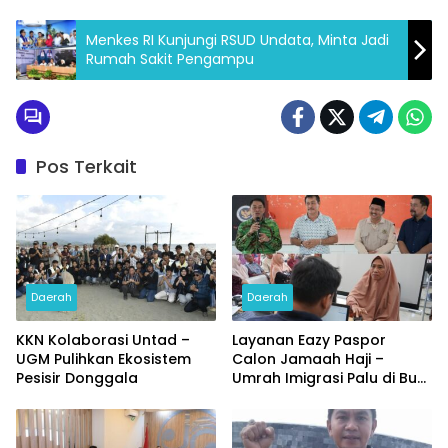
Menkes RI Kunjungi RSUD Undata, Minta Jadi
Rumah Sakit Pengampu
Pos Terkait
Daerah
Daerah
KKN Kolaborasi Untad –
Layanan Eazy Paspor
UGM Pulihkan Ekosistem
Calon Jamaah Haji –
Pesisir Donggala
Umrah Imigrasi Palu di Buol
dan Tolitoli