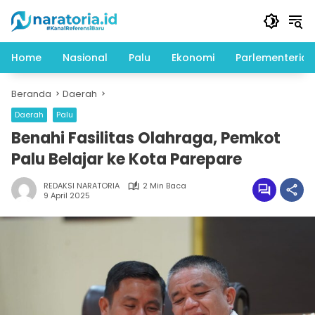
Langsung
ke
konten
Home
Nasional
Palu
Ekonomi
Parlementeria
Beranda
Daerah
Daerah
Palu
Benahi Fasilitas Olahraga, Pemkot
Palu Belajar ke Kota Parepare
REDAKSI NARATORIA
2 Min Baca
9 April 2025