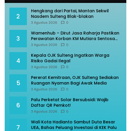
Hengkang dari Partai, Mantan Sekwil
2
Nasdem Sulteng Blak-blakan
3 Agustus 2026
0
Wamenhub – Dirut Jasa Raharja Pastikan
3
Perawatan Korban KM Mutiara Sentosa
Optimal
3 Agustus 2026
0
Kepala OJK Sulteng Ingatkan Warga
4
Risiko Gadai Ilegal
3 Agustus 2026
0
Pererat Kemitraan, OJK Sulteng Sediakan
5
Ruangan Nyaman Bagi Awak Media
3 Agustus 2026
0
Palu Perketat Solar Bersubsidi: Wajib
6
Daftar QR Pemkot!
3 Agustus 2026
0
Wali Kota Hadianto Sambut Duta Besar
7
UEA, Bahas Peluang Investasi di KEK Palu