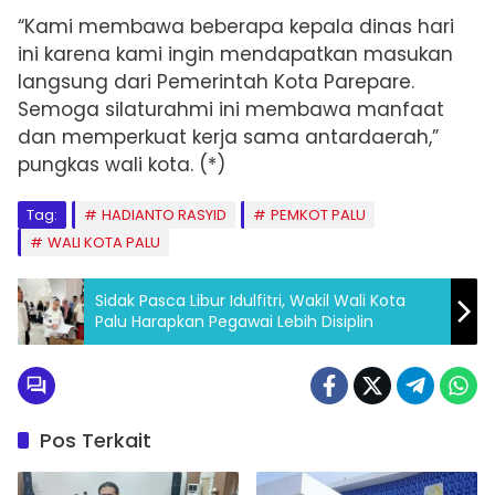
“Kami membawa beberapa kepala dinas hari
ini karena kami ingin mendapatkan masukan
langsung dari Pemerintah Kota Parepare.
Semoga silaturahmi ini membawa manfaat
dan memperkuat kerja sama antardaerah,”
pungkas wali kota. (*)
Tag:
HADIANTO RASYID
PEMKOT PALU
WALI KOTA PALU
Sidak Pasca Libur Idulfitri, Wakil Wali Kota
Palu Harapkan Pegawai Lebih Disiplin
Pos Terkait