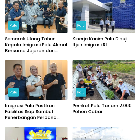
Palu
Palu
Semarak Ulang Tahun
Kinerja Kanim Palu Dipuji
Kepala Imigrasi Palu Akmal
Itjen Imigrasi RI
Bersama Jajaran dan
Tamu Spesial
Palu
Palu
Imigrasi Palu Pastikan
Pemkot Palu Tanam 2.000
Fasilitas Siap Sambut
Pohon Cabai
Penerbangan Perdana
Internasional