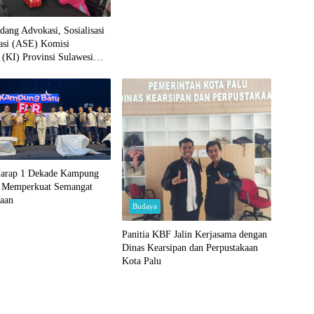
dang Advokasi, Sosialisasi
asi (ASE) Komisi
 (KI) Provinsi Sulawesi
erima Dewan Adat Palu dan
arap 1 Dekade Kampung
r Memperkuat Semangat
aan
Budaya
Panitia KBF Jalin Kerjasama dengan
Dinas Kearsipan dan Perpustakaan
Kota Palu