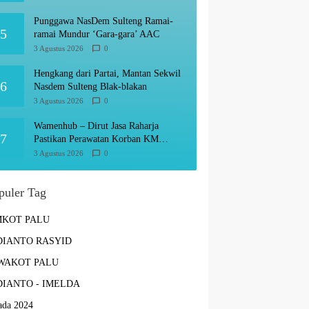
Punggawa NasDem Sulteng Ramai-
5
ramai Mundur ‘Gara-gara’ AAC
3 Agustus 2026
0
Hengkang dari Partai, Mantan Sekwil
6
Nasdem Sulteng Blak-blakan
3 Agustus 2026
0
Wamenhub – Dirut Jasa Raharja
7
Pastikan Perawatan Korban KM
Mutiara Sentosa Optimal
3 Agustus 2026
0
puler Tag
MKOT PALU
IANTO RASYID
WAKOT PALU
IANTO - IMELDA
ada 2024