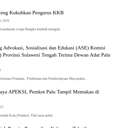
lteng Kukuhkan Pengurus KKB
ri 2026
rsaudaraan warga Bungku kembali menguat…
g Advokasi, Sosialisasi dan Edukasi (ASE) Komisi
I) Provinsi Sulawesi Tengah Terima Dewan Adat Palu
5
Informasi Penataan, Pembinaan dan Pemberdayaan Masyarakat…
daya APEKSI, Pemkot Palu Tampil Memukau di
025
tah Kota (Pemkot) Palu turut ambil…