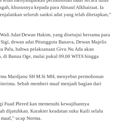
a telah menyampaikan permohonan maaf secara tulus
gah, khususnya kepada para Abnaul Alkhairaat. Ia
jalankan seluruh sanksi adat yang telah ditetapkan,”
 Wali Adat/Dewan Hakim, yang disetujui bersama para
Sigi, dewan adat Pitunggota Banava, Dewan Majelis
ta Palu, bahwa pelaksanaan Givu Nu Ada akan
5, di Banua Oge, mulai pukul 09.00 WITA hingga
orma Mardjanu SH M.Si MH, menyebut permohonan
diterima. Sebab memberi maaf menjadi bagian dari
agi Fuad Plered kan memenuhi kewajibannya
h dijatuhkan. Karakter keadatan suku Kaili selalu
 maaf,” ucap Norma.