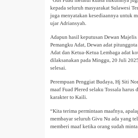
“Gus Fuad melalui kuasa hukumnya jug
kepada seluruh masyarakat Sulawesi Ten
juga menyatakan kesediaannya untuk men
ujar Adriansyah.
Adapun h
asil keputusan Dewan Majelis
Pemangku Adat, Dewan adat pitunggota 
Adat dan Ketua-Ketua Lembaga adat ko
dilaksanakan pada Minggu, 20 Juli 202
selesai.
Perempuan Penggiat Budaya,
Hj Siti N
maaf Fuad Plered selaku Tossala harus 
karakter to Kaili.
“Kita terima permintaan maafnya, apal
membayar seluruh Givu Nu ada yang tela
memberi maaf ketika orang sudah minta