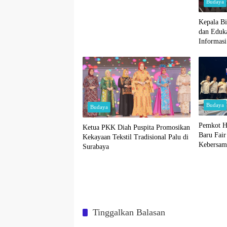
Budaya
Kepala Bi
dan Eduk
Informasi
Tengah T
Donggala
Budaya
Budaya
Pemkot H
Ketua PKK Diah Puspita Promosikan
Baru Fai
Kekayaan Tekstil Tradisional Palu di
Kebersam
Surabaya
Tinggalkan Balasan