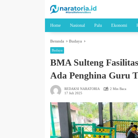
Langsung
ke
konten
Home
Nasional
Palu
Ekonomi
Beranda
Budaya
Budaya
BMA Sulteng Fasilita
Ada Penghina Guru Tu
REDAKSI NARATORIA
2 Min Baca
17 Juli 2025