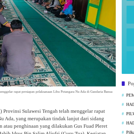
Po
ggelar rapat persiapan pelaksanaan Libu Potangara Nu Ada di Gandaria Banua
PE
HAD
Provinsi Sulawesi Tengah telah menggelar rapat
PIL
u Ada, yang merupakan tindak lanjut dari sidang
HAD
an atau penghinaan yang dilakukan Gus Fuad Pleret
Pilk
bib Idrus Bin Salim Aljufri (Guru Tua). Kegiatan