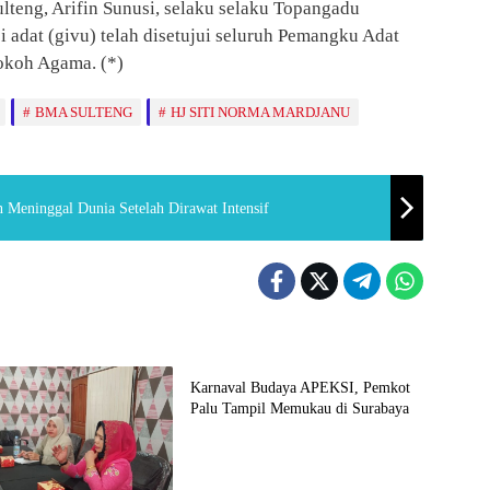
lteng, Arifin Sunusi, selaku selaku Topangadu
 adat (givu) telah disetujui seluruh Pemangku Adat
okoh Agama. (*)
BMA SULTENG
HJ SITI NORMA MARDJANU
 Meninggal Dunia Setelah Dirawat Intensif
Budaya
Karnaval Budaya APEKSI, Pemkot
Palu Tampil Memukau di Surabaya