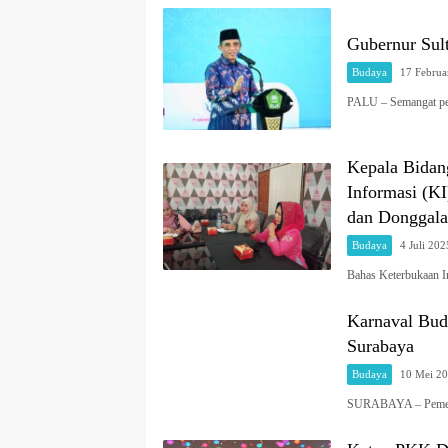
Gubernur Su
Budaya
17 Februa
PALU – Semangat pe
Kepala Bidan
Informasi (K
dan Donggala
Budaya
4 Juli 202
Bahas Keterbukaan 
Karnaval Bu
Surabaya
Budaya
10 Mei 2
SURABAYA – Pemerin