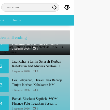
ini
Umum
Berita Trending
Audiensi, Jasa Raharja dan
1
Kementerian PAN-RB Perkuat
Koordinasi
2 Agustus 2026
0
Jasa Raharja Jamin Seluruh Korban
2
Kebakaran KM Mutiara Sentosa II
2 Agustus 2026
0
Cek Pelayanan, Direksi Jasa Raharja
3
Tinjau Korban Kebakaran KM
Mutiara Sentosa II
3 Agustus 2026
0
Bantah Eksekusi Sepihak, WOM
4
Finance Palu Tegaskan Sesuai
Prosedur
3 Agustus 2026
0