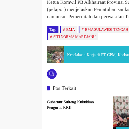
Ketua Komwil PB Alkhairaat Provinsi Su
(pelapor) menjelaskan Penjatuhan sanksi
dan unsur Pemerintah dan perwakilan T
Tag:
BMA
BMA SULAWESI TENGAH
SITI NORMA MARDJANU
Kecelakaan Kerja di PT CPM, Korban
Pos Terkait
Budaya
Gubernur Sulteng Kukuhkan
Pengurus KKB