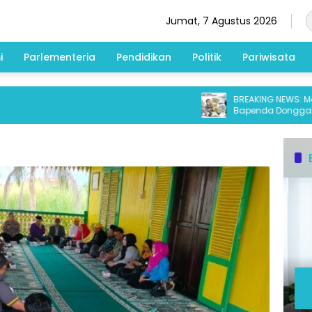
Jumat, 7 Agustus 2026
i
Parlementeria
Pendidikan
Politik
Pariwisata
BREAKING NEWS: Mantan
Bapenda Donggala Ters