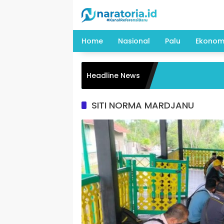
Langsung
ke
konten
Home
Nasional
Palu
Ekonom
Headline News
SITI NORMA MARDJANU