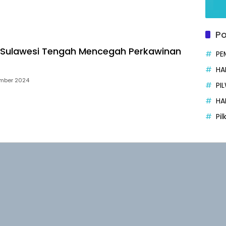
Po
 Sulawesi Tengah Mencegah Perkawinan
PE
HA
mber 2024
PI
HA
Pi