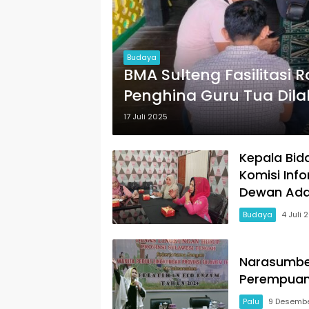
Budaya
BMA Sulteng Fasilitasi 
Penghina Guru Tua Dila
17 Juli 2025
Kepala Bid
Komisi Info
Dewan Ada
Budaya
4 Juli 
Narasumber
Perempuan 
Palu
9 Desemb