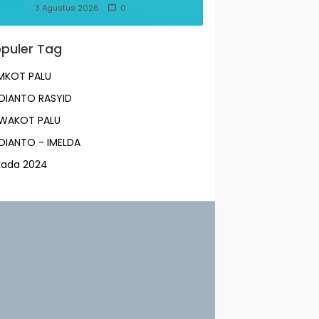
Korban KM Mutiara Sentosa
3 Agustus 2026
0
Optimal
puler Tag
MKOT PALU
DIANTO RASYID
LWAKOT PALU
DIANTO - IMELDA
lkada 2024