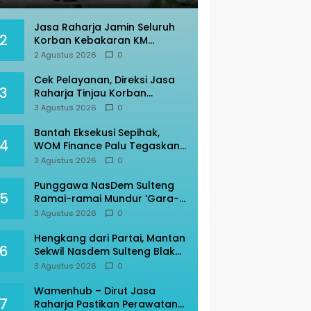
Jasa Raharja Jamin Seluruh
2
Korban Kebakaran KM
Mutiara Sentosa II
2 Agustus 2026
0
Cek Pelayanan, Direksi Jasa
3
Raharja Tinjau Korban
Kebakaran KM Mutiara
3 Agustus 2026
0
Sentosa II
Bantah Eksekusi Sepihak,
4
WOM Finance Palu Tegaskan
Sesuai Prosedur
3 Agustus 2026
0
Punggawa NasDem Sulteng
5
Ramai-ramai Mundur ‘Gara-
gara’ AAC
3 Agustus 2026
0
Hengkang dari Partai, Mantan
6
Sekwil Nasdem Sulteng Blak-
blakan
3 Agustus 2026
0
Wamenhub – Dirut Jasa
7
Raharja Pastikan Perawatan