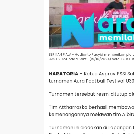
BERIKAN PIALA - Hadianto Rasyid memberikan pial
U39+ 2024, pada Sabtu (19/10/2024) sore. FOTO : I
NARATORIA
– Ketua Asprov PSSI Su
turnamen Aura Football Festival U39
Turnamen tersebut resmi ditutup ole
Tim Attharrazka berhasil membawa p
kemenangannya melawan tim Albiru 
Turnamen ini diadakan di Lapangan 