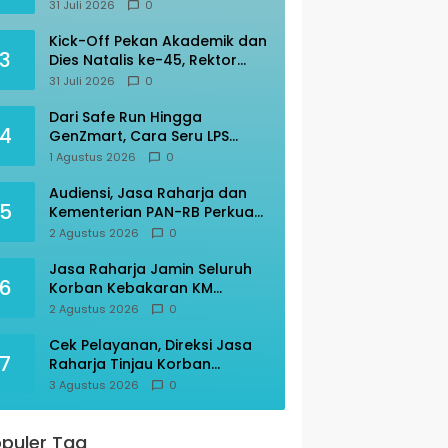
Transportasi Indonesia
31 Juli 2026
0
Awards 2026
Kick-Off Pekan Akademik dan
3
Dies Natalis ke-45, Rektor
Prof Amar: “KITA” Untad
31 Juli 2026
0
Dari Safe Run Hingga
4
GenZmart, Cara Seru LPS
Edukasi Warga Palu Cerdas
1 Agustus 2026
0
Finansial
Audiensi, Jasa Raharja dan
5
Kementerian PAN-RB Perkuat
Koordinasi
2 Agustus 2026
0
Jasa Raharja Jamin Seluruh
6
Korban Kebakaran KM
Mutiara Sentosa II
2 Agustus 2026
0
Cek Pelayanan, Direksi Jasa
7
Raharja Tinjau Korban
Kebakaran KM Mutiara
3 Agustus 2026
0
Sentosa II
puler Tag