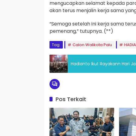
mengucapkan selamat kepada para 
akan terus menjalin kerja sama ya
“Semoga setelah ini kerja sama terus
pemenang,” tutupnya. (**)
Tag:
Calon Walikota Palu
HADIA
Hadianto Ikut Rayakann Hari J
Pos Terkait