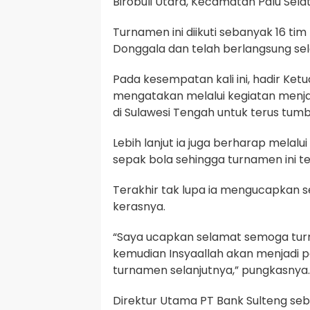
Birobuli Utara, Kecamatan Palu Selat
Turnamen ini diikuti sebanyak 16 tim 
Donggala dan telah berlangsung sela
Pada kesempatan kali ini, hadir Ketu
mengatakan melalui kegiatan menja
di Sulawesi Tengah untuk terus tumb
Lebih lanjut ia juga berharap melal
sepak bola sehingga turnamen ini te
Terakhir tak lupa ia mengucapkan 
kerasnya.
“Saya ucapkan selamat semoga turn
kemudian Insyaallah akan menjadi 
turnamen selanjutnya,” pungkasnya.
Direktur Utama PT Bank Sulteng se