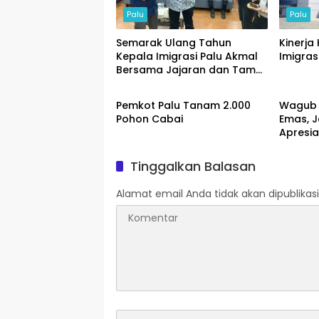
Palu
Palu
Semarak Ulang Tahun
Kinerja 
Kepala Imigrasi Palu Akmal
Imigrasi
Bersama Jajaran dan Tamu
Palu
Palu
Spesial
Pemkot Palu Tanam 2.000
Wagub 
Pohon Cabai
Emas, J
Apresia
Pajak
Tinggalkan Balasan
Alamat email Anda tidak akan dipublikasi