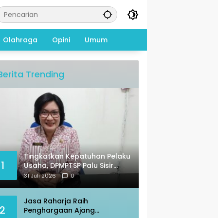
Olahraga
Opini
Umum
Berita Trending
Tingkatkan Kepatuhan Pelaku
1
Usaha, DPMPTSP Palu Sisir
Warkop – Restoran
31 Juli 2026
0
Jasa Raharja Raih
2
Penghargaan Ajang