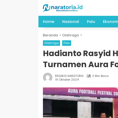
Langsung
ke
konten
Home
Nasional
Palu
Ekonom
Beranda
Olahraga
Olahraga
Palu
Hadianto Rasyid 
Turnamen Aura Foo
REDAKSI NARATORIA
2 Min Baca
19 Oktober 2024