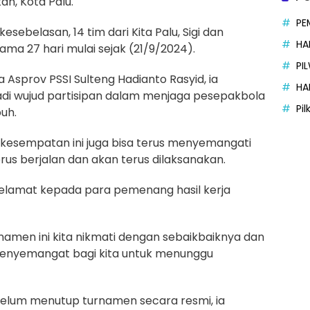
an, Kota Palu.
PE
kesebelasan, 14 tim dari Kita Palu, Sigi dan
HA
ma 27 hari mulai sejak (21/9/2024).
PI
a Asprov PSSI Sulteng Hadianto Rasyid, ia
HA
di wujud partisipan dalam menjaga pesepakbola
Pi
uh.
ui kesempatan ini juga bisa terus menyemangati
rus berjalan dan akan terus dilaksanakan.
selamat kepada para pemenang hasil kerja
amen ini kita nikmati dengan sebaikbaiknya dan
penyemangat bagi kita untuk menunggu
belum menutup turnamen secara resmi, ia