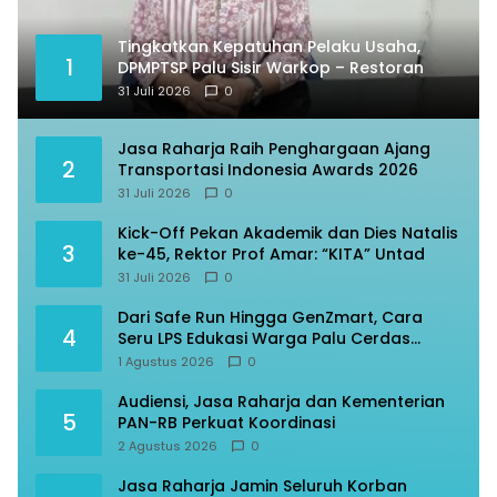
Tingkatkan Kepatuhan Pelaku Usaha,
1
DPMPTSP Palu Sisir Warkop – Restoran
31 Juli 2026
0
Jasa Raharja Raih Penghargaan Ajang
2
Transportasi Indonesia Awards 2026
31 Juli 2026
0
Kick-Off Pekan Akademik dan Dies Natalis
3
ke-45, Rektor Prof Amar: “KITA” Untad
31 Juli 2026
0
Dari Safe Run Hingga GenZmart, Cara
4
Seru LPS Edukasi Warga Palu Cerdas
Finansial
1 Agustus 2026
0
Audiensi, Jasa Raharja dan Kementerian
5
PAN-RB Perkuat Koordinasi
2 Agustus 2026
0
Jasa Raharja Jamin Seluruh Korban