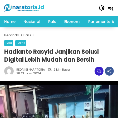
Langsung
ke
konten
Home
Nasional
Palu
Ekonomi
Parlementeria
Beranda
Palu
Palu
Politik
Hadianto Rasyid Janjikan Solusi
Digital Lebih Mudah dan Bersih
REDAKSI NARATORIA
2 Min Baca
28 Oktober 2024