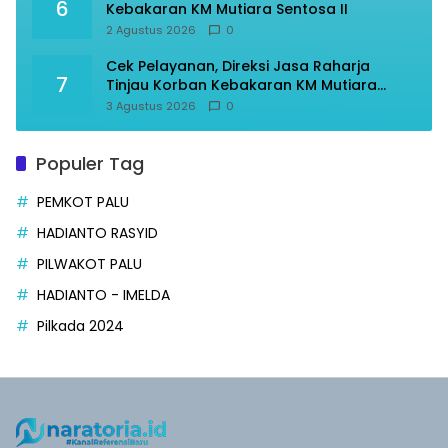
6
Kebakaran KM Mutiara Sentosa II
2 Agustus 2026
0
Cek Pelayanan, Direksi Jasa Raharja
7
Tinjau Korban Kebakaran KM Mutiara
Sentosa II
3 Agustus 2026
0
Populer Tag
PEMKOT PALU
HADIANTO RASYID
PILWAKOT PALU
HADIANTO - IMELDA
Pilkada 2024