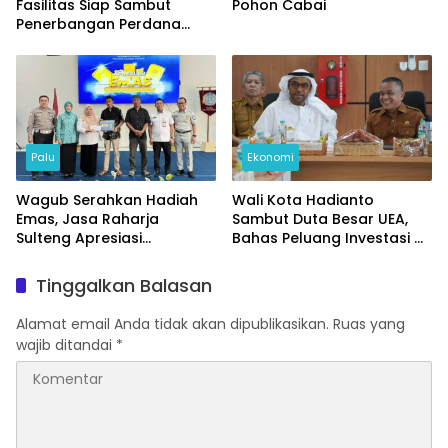
Fasilitas Siap Sambut
Pohon Cabai
Penerbangan Perdana
Internasional
Palu
Ekonomi
Wagub Serahkan Hadiah
Wali Kota Hadianto
Emas, Jasa Raharja
Sambut Duta Besar UEA,
Sulteng Apresiasi
Bahas Peluang Investasi di
Masyarakat Taat Pajak
KEK Palu
Tinggalkan Balasan
Alamat email Anda tidak akan dipublikasikan.
Ruas yang
wajib ditandai
*