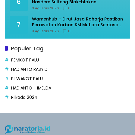
6
Nasdem Sulteng Blak-blakan
3 Agustus 2026
0
Wamenhub – Dirut Jasa Raharja Pastikan
7
Perawatan Korban KM Mutiara Sentosa
Optimal
3 Agustus 2026
0
Populer Tag
PEMKOT PALU
HADIANTO RASYID
PILWAKOT PALU
HADIANTO - IMELDA
Pilkada 2024