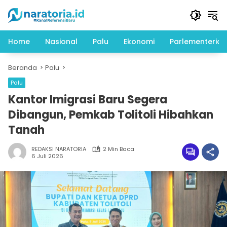
Langsung
ke
konten
Home
Nasional
Palu
Ekonomi
Parlementeria
Beranda
Palu
Palu
Kantor Imigrasi Baru Segera
Dibangun, Pemkab Tolitoli Hibahkan
Tanah
REDAKSI NARATORIA
2 Min Baca
6 Juli 2026