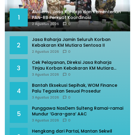
Audiensi, Jasa Raharja dan Kementerian
1
PAN-RB Perkuat Koordinasi
2 Agustus 2026
0
Jasa Raharja Jamin Seluruh Korban
2
Kebakaran KM Mutiara Sentosa II
2 Agustus 2026
0
Cek Pelayanan, Direksi Jasa Raharja
3
Tinjau Korban Kebakaran KM Mutiara
Sentosa II
3 Agustus 2026
0
Bantah Eksekusi Sepihak, WOM Finance
4
Palu Tegaskan Sesuai Prosedur
3 Agustus 2026
0
Punggawa NasDem Sulteng Ramai-ramai
5
Mundur ‘Gara-gara’ AAC
3 Agustus 2026
0
Hengkang dari Partai, Mantan Sekwil