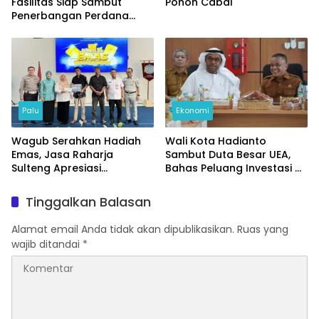
Fasilitas Siap Sambut
Pohon Cabai
Penerbangan Perdana
Internasional
Palu
Ekonomi
Wagub Serahkan Hadiah
Wali Kota Hadianto
Emas, Jasa Raharja
Sambut Duta Besar UEA,
Sulteng Apresiasi
Bahas Peluang Investasi di
Masyarakat Taat Pajak
KEK Palu
Tinggalkan Balasan
Alamat email Anda tidak akan dipublikasikan.
Ruas yang
wajib ditandai
*