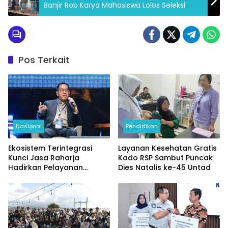
Banjir Rob Karya Mahasiswa Lolos Seleksi
Pos Terkait
Nasional
Pendidikan
Ekosistem Terintegrasi
Layanan Kesehatan Gratis
Kunci Jasa Raharja
Kado RSP Sambut Puncak
Hadirkan Pelayanan
Dies Natalis ke-45 Untad
Maksimal