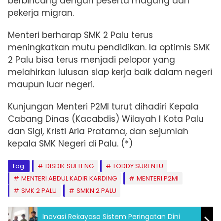
berbincang dengan peserta magang dan
pekerja migran.
Menteri berharap SMK 2 Palu terus
meningkatkan mutu pendidikan. Ia optimis SMK
2 Palu bisa terus menjadi pelopor yang
melahirkan lulusan siap kerja baik dalam negeri
maupun luar negeri.
Kunjungan Menteri P2MI turut dihadiri
Kepala
Cabang Dinas (Kacabdis) Wilayah I Kota Palu
dan Sigi, Kristi Aria Pratama, dan sejumlah
kepala SMK Negeri di Palu. (*)
Tag:
DISDIK SULTENG
LODDY SURENTU
MENTERI ABDUL KADIR KARDING
MENTERI P2MI
SMK 2 PALU
SMKN 2 PALU
Inovasi Rekayasa Sistem Peringatan Dini