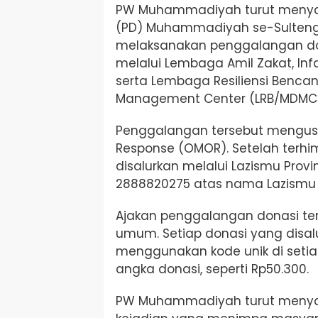
PW Muhammadiyah turut menya
(PD) Muhammadiyah se-Sulteng
melaksanakan penggalangan don
melalui Lembaga Amil Zakat, I
serta Lembaga Resiliensi Benc
Management Center (LRB/MDMC) 
Penggalangan tersebut meng
Response (OMOR). Setelah terhim
disalurkan melalui Lazismu Provi
2888820275 atas nama Lazismu 
Ajakan penggalangan donasi te
umum. Setiap donasi yang disal
menggunakan kode unik di setiap 
angka donasi, seperti Rp50.300.
PW Muhammadiyah turut menya