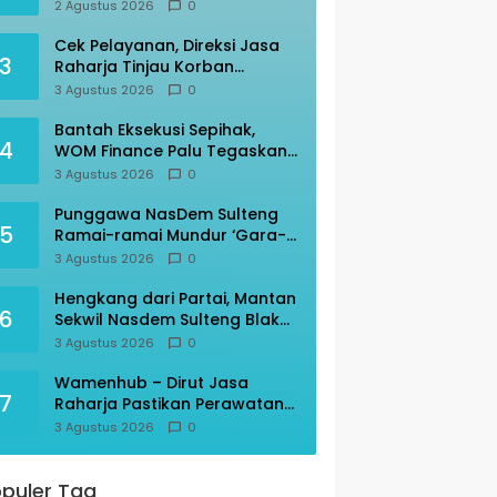
Mutiara Sentosa II
2 Agustus 2026
0
Cek Pelayanan, Direksi Jasa
3
Raharja Tinjau Korban
Kebakaran KM Mutiara
3 Agustus 2026
0
Sentosa II
Bantah Eksekusi Sepihak,
4
WOM Finance Palu Tegaskan
Sesuai Prosedur
3 Agustus 2026
0
Punggawa NasDem Sulteng
5
Ramai-ramai Mundur ‘Gara-
gara’ AAC
3 Agustus 2026
0
Hengkang dari Partai, Mantan
6
Sekwil Nasdem Sulteng Blak-
blakan
3 Agustus 2026
0
Wamenhub – Dirut Jasa
7
Raharja Pastikan Perawatan
Korban KM Mutiara Sentosa
3 Agustus 2026
0
Optimal
puler Tag