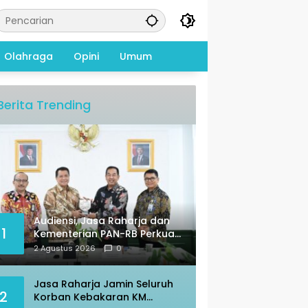
Olahraga
Opini
Umum
Berita Trending
Audiensi, Jasa Raharja dan
1
Kementerian PAN-RB Perkuat
Koordinasi
2 Agustus 2026
0
Jasa Raharja Jamin Seluruh
2
Korban Kebakaran KM