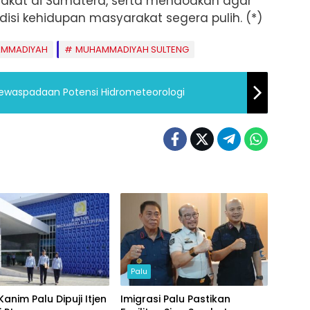
akat di Sumatera, serta mendoakan agar
isi kehidupan masyarakat segera pulih. (*)
MMADIYAH
MUHAMMADIYAH SULTENG
Kewaspadaan Potensi Hidrometeorologi
Palu
Kanim Palu Dipuji Itjen
Imigrasi Palu Pastikan