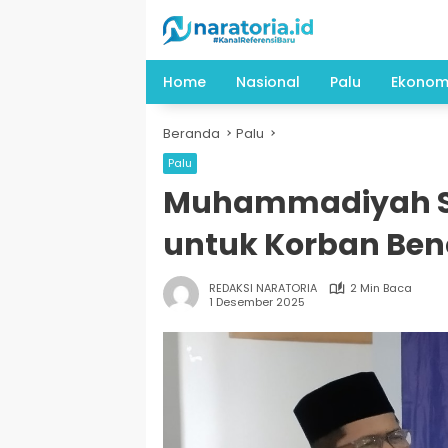
Langsung
ke
konten
Home
Nasional
Palu
Ekonom
Beranda
Palu
Palu
Muhammadiyah Su
untuk Korban Be
REDAKSI NARATORIA
2 Min Baca
1 Desember 2025