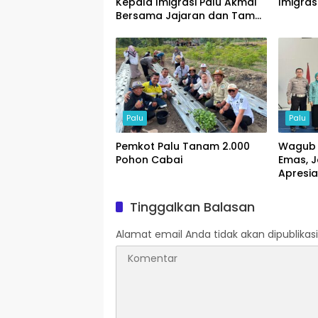
Kepala Imigrasi Palu Akmal
Imigrasi
Bersama Jajaran dan Tamu
Spesial
Palu
Palu
Pemkot Palu Tanam 2.000
Wagub 
Pohon Cabai
Emas, J
Apresia
Pajak
Tinggalkan Balasan
Alamat email Anda tidak akan dipublikasi