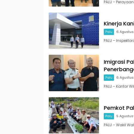
PALU – Perayaan
Kinerja Kani
Palu
6 Agustus
PALU – Inspektora
Imigrasi Pa
Penerbanga
Palu
6 Agustus
PALU – Kantor Wi
Pemkot Pa
Palu
5 Agustus
PALU – Wakil Wal