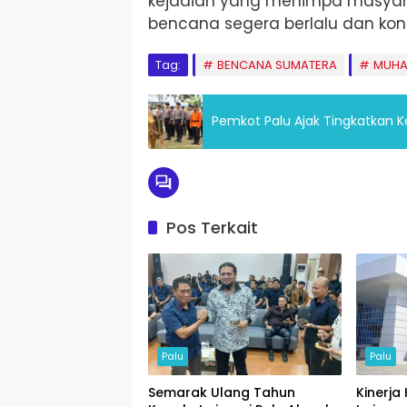
kejadian yang menimpa masyar
bencana segera berlalu dan kond
Tag:
BENCANA SUMATERA
MUHA
Pemkot Palu Ajak Tingkatkan 
Pos Terkait
Palu
Palu
Semarak Ulang Tahun
Kinerja 